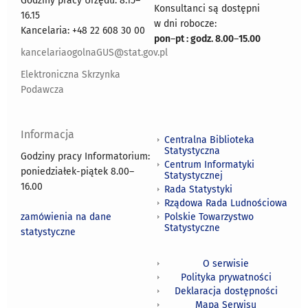
Godziny pracy Urzędu: 8.15–
Konsultanci są dostępni
16.15
w dni robocze:
Kancelaria: +48 22 608 30 00
pon
–
pt : godz. 8.00
–
15.00
kancelariaogolnaGUS@stat.gov.pl
Elektroniczna Skrzynka
Podawcza
Informacja
Centralna Biblioteka
Statystyczna
Godziny pracy Informatorium:
Centrum Informatyki
poniedziałek-piątek 8.00
–
Statystycznej
16.00
Rada Statystyki
Rządowa Rada Ludnościowa
zamówienia na dane
Polskie Towarzystwo
Statystyczne
statystyczne
O serwisie
Polityka prywatności
Deklaracja dostępności
Mapa Serwisu