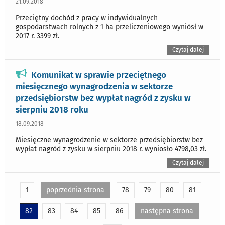
21.09.2018
Przeciętny dochód z pracy w indywidualnych
gospodarstwach rolnych z 1 ha przeliczeniowego wyniósł w
2017 r. 3399 zł.
Czytaj dalej
Komunikat w sprawie przeciętnego
miesięcznego wynagrodzenia w sektorze
przedsiębiorstw bez wypłat nagród z zysku w
sierpniu 2018 roku
18.09.2018
Miesięczne wynagrodzenie w sektorze przedsiębiorstw bez
wypłat nagród z zysku w sierpniu 2018 r. wyniosło 4798,03 zł.
Czytaj dalej
1
poprzednia strona
78
79
80
81
82
83
84
85
86
następna strona