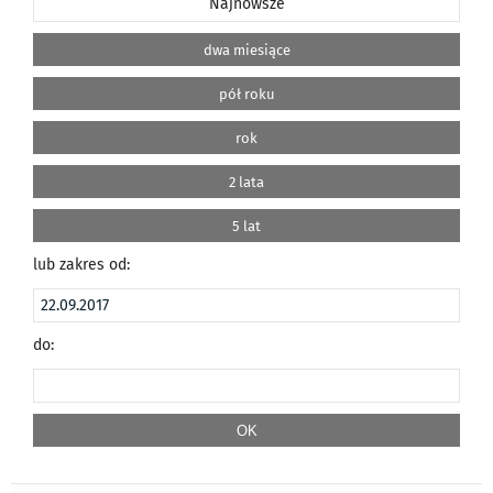
Najnowsze
dwa miesiące
pół roku
rok
2 lata
5 lat
lub zakres od:
do: