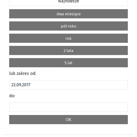
Najnowsze
dwa miesiące
pół roku
rok
2 lata
5 lat
lub zakres od:
do: