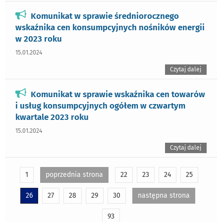
Komunikat w sprawie średniorocznego
wskaźnika cen konsumpcyjnych nośników energii
w 2023 roku
15.01.2024
Czytaj dalej
Komunikat w sprawie wskaźnika cen towarów
i usług konsumpcyjnych ogółem w czwartym
kwartale 2023 roku
15.01.2024
Czytaj dalej
1
poprzednia strona
22
23
24
25
26
27
28
29
30
następna strona
93