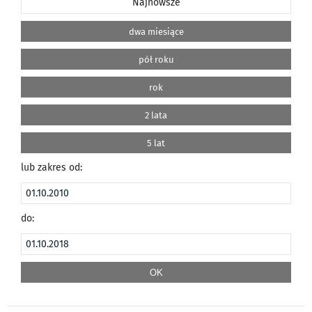
Najnowsze
dwa miesiące
pół roku
rok
2 lata
5 lat
lub zakres od:
do: