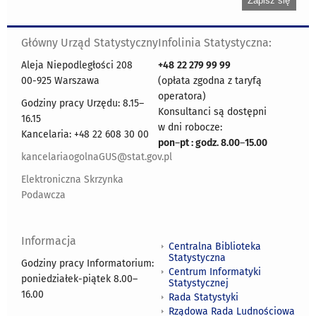
Główny Urząd Statystyczny
Infolinia Statystyczna:
Aleja Niepodległości 208
+48
22 279 99 99
00-925 Warszawa
(opłata zgodna z taryfą
operatora)
Godziny pracy Urzędu: 8.15–
Konsultanci są dostępni
16.15
w dni robocze:
Kancelaria: +48 22 608 30 00
pon
–
pt : godz. 8.00
–
15.00
kancelariaogolnaGUS@stat.gov.pl
Elektroniczna Skrzynka
Podawcza
Informacja
Centralna Biblioteka
Statystyczna
Godziny pracy Informatorium:
Centrum Informatyki
poniedziałek-piątek 8.00
–
Statystycznej
16.00
Rada Statystyki
Rządowa Rada Ludnościowa