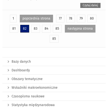
Czytaj dalej
1
poprzednia strona
77
78
79
80
81
82
83
84
85
następna strona
85
Bazy danych
Dashboardy
Obszary tematyczne
Wskaźniki makroekonomiczne
Czasopisma naukowe
Statystyka międzynarodowa