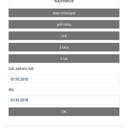
Najnowsze
dwa miesiące
pół roku
rok
2 lata
5 lat
lub zakres od:
do: