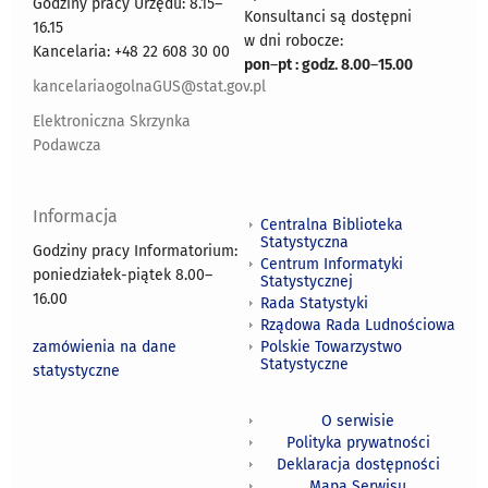
Godziny pracy Urzędu: 8.15–
Konsultanci są dostępni
16.15
w dni robocze:
Kancelaria: +48 22 608 30 00
pon
–
pt : godz. 8.00
–
15.00
kancelariaogolnaGUS@stat.gov.pl
Elektroniczna Skrzynka
Podawcza
Informacja
Centralna Biblioteka
Statystyczna
Godziny pracy Informatorium:
Centrum Informatyki
poniedziałek-piątek 8.00
–
Statystycznej
16.00
Rada Statystyki
Rządowa Rada Ludnościowa
zamówienia na dane
Polskie Towarzystwo
Statystyczne
statystyczne
O serwisie
Polityka prywatności
Deklaracja dostępności
Mapa Serwisu