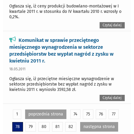
Ogłasza się, iż ceny produkcji budowlano-montażowej w I
kwartale 2011 r. w stosunku do IV kwartału 2010 r. wzrosły o
0,2%.
Czytaj dalej
Komunikat w sprawie przeciętnego
miesięcznego wynagrodzenia w sektorze
przedsiębiorstw bez wypłat nagród z zysku w
kwietniu 2011 r.
18.05.2011
Ogłasza się, iż przeciętne miesięczne wynagrodzenie w
sektorze przedsiębiorstw bez wypłat nagród z zysku w
kwietniu 2011 r. wyniosło 3592,58 zł.
Czytaj dalej
1
poprzednia strona
74
75
76
77
78
79
80
81
82
następna strona