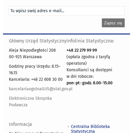
Główny Urząd Statystyczny
Infolinia Statystyczna:
Aleja Niepodległości 208
+48
22 279 99 99
00-925 Warszawa
(opłata zgodna z taryfą
operatora)
Godziny pracy Urzędu: 8.15–
Konsultanci są dostępni
16.15
w dni robocze:
Kancelaria: +48 22 608 30 00
pon
–
pt : godz. 8.00
–
15.00
kancelariaogolnaGUS@stat.gov.pl
Elektroniczna Skrzynka
Podawcza
Informacja
Centralna Biblioteka
Statystyczna