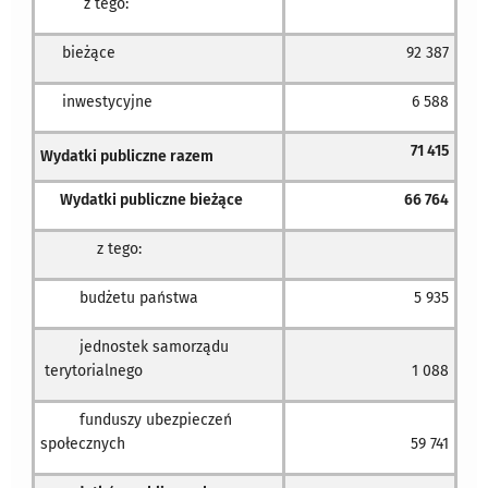
z tego:
bieżące
92 387
inwestycyjne
6 588
71 415
Wydatki publiczne razem
Wydatki publiczne bieżące
66 764
z tego:
budżetu państwa
5 935
jednostek samorządu
terytorialnego
1 088
funduszy ubezpieczeń
społecznych
59 741