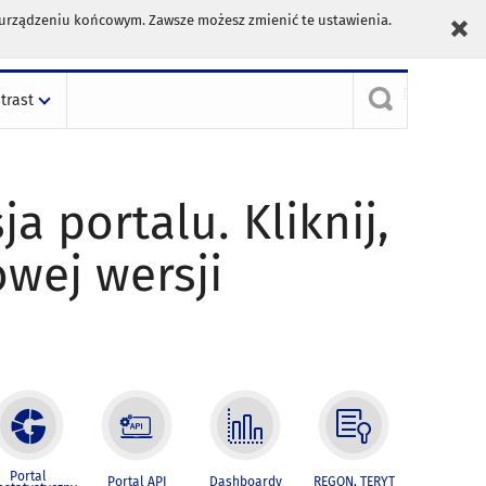
m urządzeniu końcowym. Zawsze możesz zmienić te ustawienia.
trast
ja portalu. Kliknij,
owej wersji
Portal
Portal API
Dashboardy
REGON, TERYT