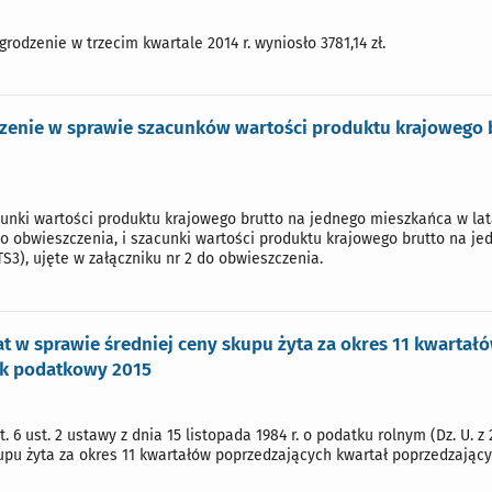
rodzenie w trzecim kwartale 2014 r. wyniosło 3781,14 zł.
zenie w sprawie szacunków wartości produktu krajowego b
cunki wartości produktu krajowego brutto na jednego mieszkańca w la
 do obwieszczenia, i szacunki wartości produktu krajowego brutto na 
3), ujęte w załączniku nr 2 do obwieszczenia.
 w sprawie średniej ceny skupu żyta za okres 11 kwartał
ok podatkowy 2015
 6 ust. 2 ustawy z dnia 15 listopada 1984 r. o podatku rolnym (Dz. U. z 20
pu żyta za okres 11 kwartałów poprzedzających kwartał poprzedzający r