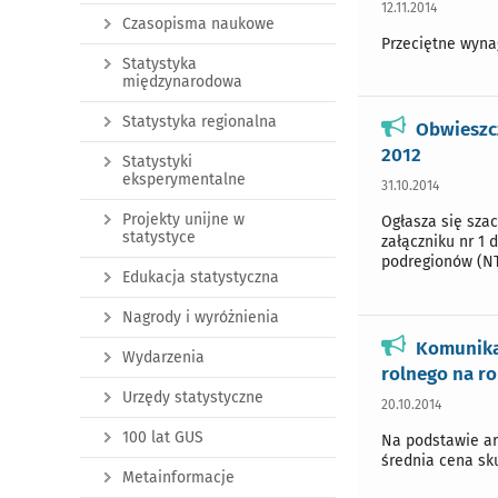
12.11.2014
Czasopisma naukowe
Przeciętne wynag
Statystyka
międzynarodowa
Statystyka regionalna
Obwieszc
2012
Statystyki
eksperymentalne
31.10.2014
Projekty unijne w
Ogłasza się sza
statystyce
załączniku nr 1
podregionów (NTS
Edukacja statystyczna
Nagrody i wyróżnienia
Komunikat
Wydarzenia
rolnego na r
Urzędy statystyczne
20.10.2014
100 lat GUS
Na podstawie art.
średnia cena sku
Metainformacje