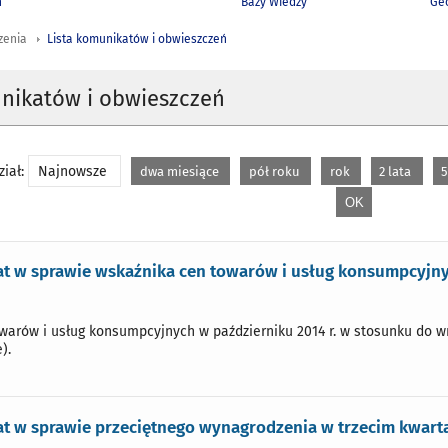
h
Bazy Wiedzy
Geo
zenia
Lista komunikatów i obwieszczeń
unikatów i obwieszczeń
iał:
Najnowsze
dwa miesiące
pół roku
rok
2 lata
5
t w sprawie wskaźnika cen towarów i usług konsumpcyjnyc
warów i usług konsumpcyjnych w październiku 2014 r. w stosunku do wrz
).
 w sprawie przeciętnego wynagrodzenia w trzecim kwartal