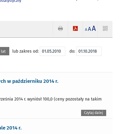
statystyczny
A
A
A
lub zakres od:
do:
 lat
h w październiku 2014 r.
eśnia 2014 r. wyniósł 100,0 (ceny pozostały na takim
Czytaj dalej
e 2014 r.