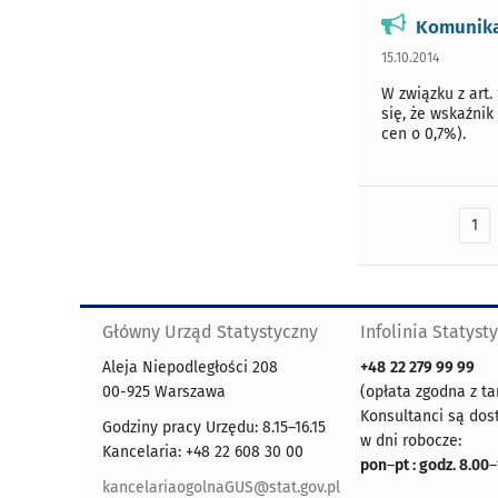
Komunikat
15.10.2014
W związku z art. 
się, że wskaźnik
cen o 0,7%).
1
Główny Urząd Statystyczny
Infolinia Statyst
Aleja Niepodległości 208
+48
22 279 99 99
00-925 Warszawa
(opłata zgodna z ta
Konsultanci są dos
Godziny pracy Urzędu: 8.15–16.15
w dni robocze:
Kancelaria: +48 22 608 30 00
pon
–
pt : godz. 8.00
–
kancelariaogolnaGUS@stat.gov.pl