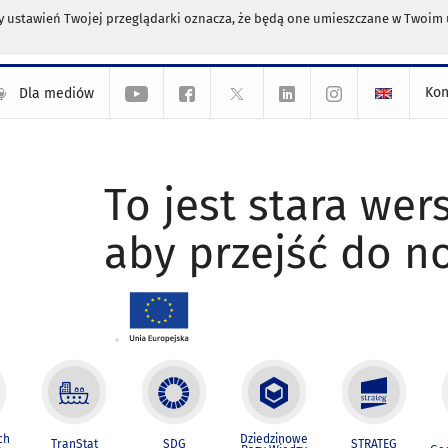
any ustawień Twojej przeglądarki oznacza, że będą one umieszczane w Twoi
Kon
Dla mediów
To jest stara wers
aby przejść do n
ch
Dziedzinowe
TranStat
SDG
STRATEG