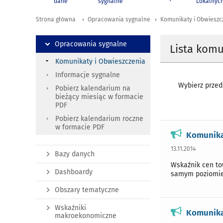
dane
sygnalne
Lokalnyc
Strona główna
Opracowania sygnalne
Komunikaty i Obwieszc
Opracowania sygnalne
Lista kom
Komunikaty i Obwieszczenia
Informacje sygnalne
Wybierz przedz
Pobierz kalendarium na
bieżący miesiąc w formacie
PDF
Pobierz kalendarium roczne
w formacie PDF
Komunika
13.11.2014
Bazy danych
Wskaźnik cen to
Dashboardy
samym poziomie
Obszary tematyczne
Wskaźniki
Komunikat
makroekonomiczne