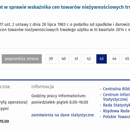
 w sprawie wskaźnika cen towarów nieżywnościowych trwał
17 ust. 2 ustawy z dnia 28 lipca 1983 r. o podatku od spadków i darowizn (
 cen towarów nieżywnościowych trwałego użytku w III kwartale 2014 r. w
poprzednia strona
39
40
41
42
43
44
45
yczna:
Informacja
Centralna Bibl
Centrum Infor
Godziny pracy Informatorium:
Statystycznej
ryfą operatora)
poniedziałek-piątek 8.00
–
16.00
Rada Statystyk
tępni
Rządowa Rada
zamówienia na dane statystyczne
Polskie Towar
15.00