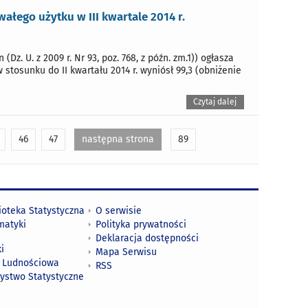
ego użytku w III kwartale 2014 r.
Dz. U. z 2009 r. Nr 93, poz. 768, z późn. zm.1)) ogłasza
 stosunku do II kwartału 2014 r. wyniósł 99,3 (obniżenie
Czytaj dalej
46
47
następna strona
89
ioteka Statystyczna
O serwisie
matyki
Polityka prywatności
Deklaracja dostępności
i
Mapa Serwisu
 Ludnościowa
RSS
zystwo Statystyczne