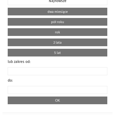
Najnowsze
dwa miesiące
pół roku
rok
2 lata
5 lat
lub zakres od:
do: