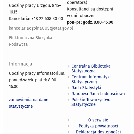
operatora)
Godziny pracy Urzędu: 8.15–
Konsultanci są dostępni
16.15
w dni robocze:
Kancelaria: +48 22 608 30 00
pon
–
pt : godz. 8.00
–
15.00
kancelariaogolnaGUS@stat.gov.pl
Elektroniczna Skrzynka
Podawcza
Informacja
Centralna Biblioteka
Statystyczna
Godziny pracy Informatorium:
Centrum Informatyki
poniedziałek-piątek 8.00
–
Statystycznej
16.00
Rada Statystyki
Rządowa Rada Ludnościowa
zamówienia na dane
Polskie Towarzystwo
Statystyczne
statystyczne
O serwisie
Polityka prywatności
Deklaracja dostępności