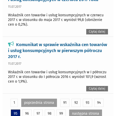
11.07.2017
Wskaźnik cen towarów i usług konsumpcyjnych w czerwcu
2017 r. w stosunku do maja 2017 r. wyniósł 99,8 (obniżenie
cen o 0,2%).
Czytaj dalej
Komunikat w sprawie wskaźnika cen towarów
i usług konsumpcyjnych w pierwszym półroczu
2017 r.
11.07.2017
Wskaźnik cen towarów i usług konsumpcyjnych w I półroczu
2017 r. w stosunku do I półrocza 2016 r. wyniósł 101,9 (wzrost
cen o 1,9%).
Czytaj dalej
1
poprzednia strona
91
92
93
94
95
96
97
98
99
następna strona