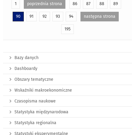
1
poprzednia strona
86
87
88
89
90
91
92
93
94
następna strona
195
Bazy danych
Dashboardy
Obszary tematyczne
Wskaźniki makroekonomiczne
Czasopisma naukowe
Statystyka międzynarodowa
Statystyka regionalna
Statystyki eksperymentalne