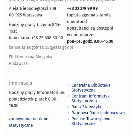
Aleja Niepodległości 208
+48
22 279 99 99
00-925 Warszawa
(opłata zgodna z taryfą
operatora)
Godziny pracy Urzędu: 8.15–
Konsultanci są dostępni
16.15
w dni robocze:
Kancelaria: +48 22 608 30 00
pon
–
pt : godz. 8.00
–
15.00
kancelariaogolnaGUS@stat.gov.pl
Elektroniczna Skrzynka
Podawcza
Informacja
Centralna Biblioteka
Statystyczna
Godziny pracy Informatorium:
Centrum Informatyki
poniedziałek-piątek 8.00
–
Statystycznej
16.00
Rada Statystyki
Rządowa Rada Ludnościowa
zamówienia na dane
Polskie Towarzystwo
Statystyczne
statystyczne