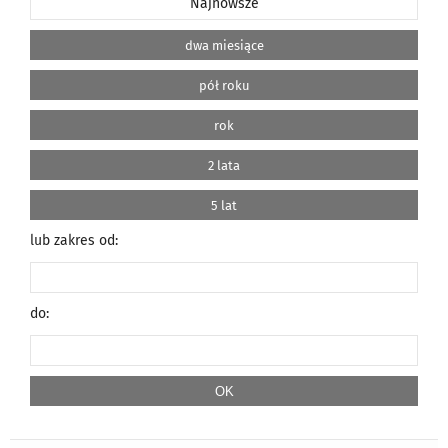
Najnowsze
dwa miesiące
pół roku
rok
2 lata
5 lat
lub zakres od:
do: