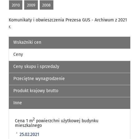
2010
2009
2008
Komunikaty i obwieszczenia Prezesa GUS - Archiwum z 2021
r.
Wskaźniki cen
Ceny
Ceny skupu i sprzedaży
Przeciętne wynagrodzenie
Produkt krajowy brutto
Inne
2
Cena 1 m
powierzchni użytkowej budynku
mieszkalnego
25.02.2021