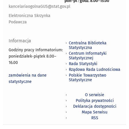
pon
–
pt : godz. 8.00
–
15.00
kancelariaogolnaGUS@stat.gov.pl
Elektroniczna Skrzynka
Podawcza
Informacja
Centralna Biblioteka
Statystyczna
Godziny pracy Informatorium:
Centrum Informatyki
poniedziałek-piątek 8.00
–
Statystycznej
16.00
Rada Statystyki
Rządowa Rada Ludnościowa
zamówienia na dane
Polskie Towarzystwo
Statystyczne
statystyczne
O serwisie
Polityka prywatności
Deklaracja dostępności
Mapa Serwisu
RSS