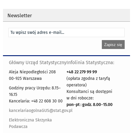
Newsletter
Główny Urząd Statystyczny
Infolinia Statystyczna:
Aleja Niepodległości 208
+48
22 279 99 99
00-925 Warszawa
(opłata zgodna z taryfą
operatora)
Godziny pracy Urzędu: 8.15–
Konsultanci są dostępni
16.15
w dni robocze:
Kancelaria: +48 22 608 30 00
pon
–
pt : godz. 8.00
–
15.00
kancelariaogolnaGUS@stat.gov.pl
Elektroniczna Skrzynka
Podawcza