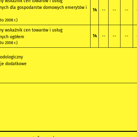
ny wskaźnik cen towarów i usług
nych dla gospodarstw domowych emerytów i
14
--
--
--
o 2008 r.)
ny wskaźnik cen towarów i usług
14
--
--
--
nych ogółem
o 2008 r.)
odologiczny
cje dodatkowe