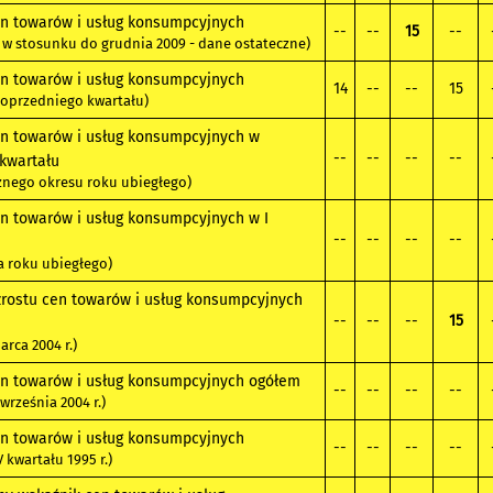
n towarów i usług konsumpcyjnych
--
--
15
--
0 w stosunku do grudnia 2009 - dane ostateczne)
n towarów i usług konsumpcyjnych
14
--
--
15
poprzedniego kwartału)
n towarów i usług konsumpcyjnych w
--
--
--
--
I kwartału
znego okresu roku ubiegłego)
n towarów i usług konsumpcyjnych w I
--
--
--
--
za roku ubiegłego)
rostu cen towarów i usług konsumpcyjnych
--
--
--
15
rca 2004 r.)
n towarów i usług konsumpcyjnych ogółem
--
--
--
--
września 2004 r.)
n towarów i usług konsumpcyjnych
--
--
--
--
V kwartału 1995 r.)