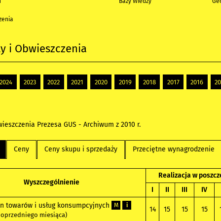
h
Bazy Wiedzy
Geo
zenia
y i Obwieszczenia
2024
2023
2022
2021
2020
2019
2018
2017
2016
2
ieszczenia Prezesa GUS - Archiwum z 2010 r.
Ceny
Ceny skupu i sprzedaży
Przeciętne wynagrodzenie
Realizacja w poszc
Wyszczególnienie
I
II
III
IV
n towarów i usług konsumpcyjnych
M
i
14
15
15
15
poprzedniego miesiąca)