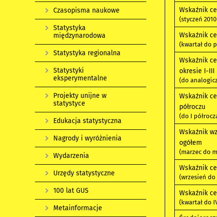
Wskaźnik ce
Czasopisma naukowe
(styczeń 201
Statystyka
Wskaźnik ce
międzynarodowa
(kwartał do 
Statystyka regionalna
Wskaźnik ce
Statystyki
okresie I-II
eksperymentalne
(do analogic
Projekty unijne w
Wskaźnik ce
statystyce
półroczu
(do I półroc
Edukacja statystyczna
Wskaźnik wz
Nagrody i wyróżnienia
ogółem
(marzec do ma
Wydarzenia
Wskaźnik ce
Urzędy statystyczne
(wrzesień do 
100 lat GUS
Wskaźnik ce
(kwartał do I
Metainformacje