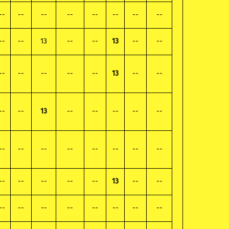
--
--
--
--
--
--
--
--
--
--
13
--
--
13
--
--
--
--
--
--
--
13
--
--
--
--
13
--
--
--
--
--
--
--
--
--
--
--
--
--
--
--
--
--
--
13
--
--
--
--
--
--
--
--
--
--