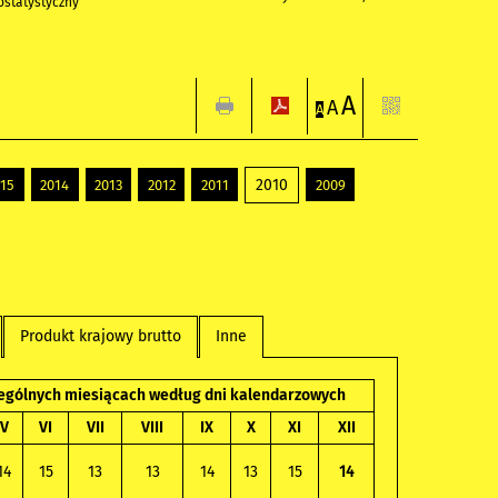
statystyczny
A
A
A
2010
015
2014
2013
2012
2011
2009
Produkt krajowy brutto
Inne
zególnych miesiącach według dni kalendarzowych
V
VI
VII
VIII
IX
X
XI
XII
14
15
13
13
14
13
15
14