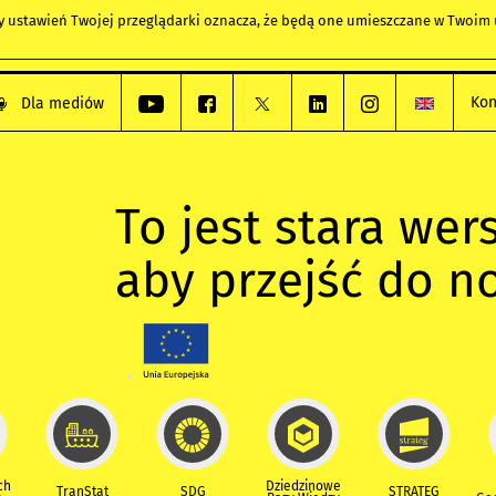
any ustawień Twojej przeglądarki oznacza, że będą one umieszczane w Twoi
Kon
Dla mediów
To jest stara wers
aby przejść do n
ch
Dziedzinowe
TranStat
SDG
STRATEG