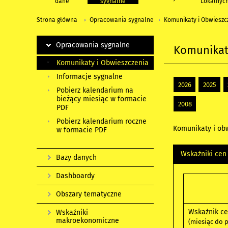
dane
sygnalne
Lokalnyc
Strona główna
Opracowania sygnalne
Komunikaty i Obwieszc
Opracowania sygnalne
Komunikat
Komunikaty i Obwieszczenia
Informacje sygnalne
2026
2025
Pobierz kalendarium na
bieżący miesiąc w formacie
2008
PDF
Pobierz kalendarium roczne
Komunikaty i obw
w formacie PDF
Wskaźniki cen
Bazy danych
Dashboardy
Obszary tematyczne
Wskaźnik ce
Wskaźniki
makroekonomiczne
(miesiąc do 