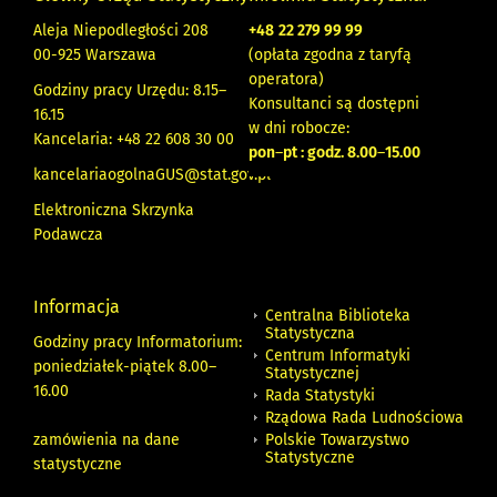
Aleja Niepodległości 208
+48
22 279 99 99
00-925 Warszawa
(opłata zgodna z taryfą
operatora)
Godziny pracy Urzędu: 8.15–
Konsultanci są dostępni
16.15
w dni robocze:
Kancelaria: +48 22 608 30 00
pon
–
pt : godz. 8.00
–
15.00
kancelariaogolnaGUS@stat.gov.pl
Elektroniczna Skrzynka
Podawcza
Informacja
Centralna Biblioteka
Statystyczna
Godziny pracy Informatorium:
Centrum Informatyki
poniedziałek-piątek 8.00
–
Statystycznej
16.00
Rada Statystyki
Rządowa Rada Ludnościowa
zamówienia na dane
Polskie Towarzystwo
Statystyczne
statystyczne