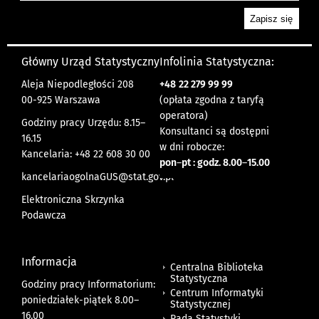
Główny Urząd Statystyczny
Infolinia Statystyczna:
Aleja Niepodległości 208
+48
22 279 99 99
00-925 Warszawa
(opłata zgodna z taryfą
operatora)
Godziny pracy Urzędu: 8.15–
Konsultanci są dostępni
16.15
w dni robocze:
Kancelaria: +48 22 608 30 00
pon
–
pt : godz. 8.00
–
15.00
kancelariaogolnaGUS@stat.gov.pl
Elektroniczna Skrzynka
Podawcza
Informacja
Centralna Biblioteka
Statystyczna
Godziny pracy Informatorium:
Centrum Informatyki
poniedziałek-piątek 8.00
–
Statystycznej
16.00
Rada Statystyki