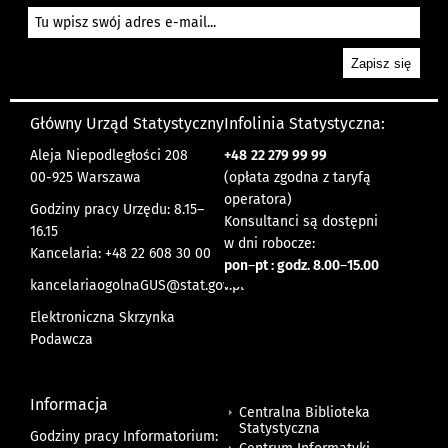
Główny Urząd Statystyczny
Infolinia Statystyczna:
Aleja Niepodległości 208
+48
22 279 99 99
00-925 Warszawa
(opłata zgodna z taryfą
operatora)
Godziny pracy Urzędu: 8.15–
Konsultanci są dostępni
16.15
w dni robocze:
Kancelaria: +48 22 608 30 00
pon
–
pt : godz. 8.00
–
15.00
kancelariaogolnaGUS@stat.gov.pl
Elektroniczna Skrzynka
Podawcza
Informacja
Centralna Biblioteka
Statystyczna
Godziny pracy Informatorium: