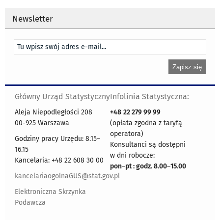
Newsletter
Główny Urząd Statystyczny
Infolinia Statystyczna:
Aleja Niepodległości 208
+48
22 279 99 99
00-925 Warszawa
(opłata zgodna z taryfą
operatora)
Godziny pracy Urzędu: 8.15–
Konsultanci są dostępni
16.15
w dni robocze:
Kancelaria: +48 22 608 30 00
pon
–
pt : godz. 8.00
–
15.00
kancelariaogolnaGUS@stat.gov.pl
Elektroniczna Skrzynka
Podawcza