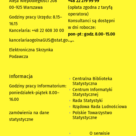
Aleja Niepodległości 208
+48
22 279 99 99
00-925 Warszawa
(opłata zgodna z taryfą
operatora)
Godziny pracy Urzędu: 8.15–
Konsultanci są dostępni
16.15
w dni robocze:
Kancelaria: +48 22 608 30 00
pon
–
pt : godz. 8.00
–
15.00
kancelariaogolnaGUS@stat.gov.pl
Elektroniczna Skrzynka
Podawcza
Informacja
Centralna Biblioteka
Statystyczna
Godziny pracy Informatorium:
Centrum Informatyki
poniedziałek-piątek 8.00
–
Statystycznej
16.00
Rada Statystyki
Rządowa Rada Ludnościowa
zamówienia na dane
Polskie Towarzystwo
Statystyczne
statystyczne
O serwisie