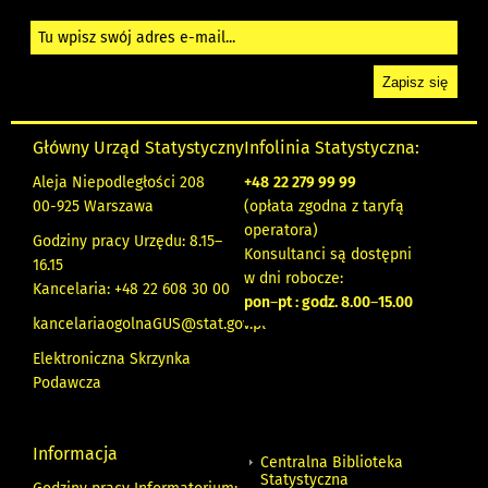
Główny Urząd Statystyczny
Infolinia Statystyczna:
Aleja Niepodległości 208
+48
22 279 99 99
00-925 Warszawa
(opłata zgodna z taryfą
operatora)
Godziny pracy Urzędu: 8.15–
Konsultanci są dostępni
16.15
w dni robocze:
Kancelaria: +48 22 608 30 00
pon
–
pt : godz. 8.00
–
15.00
kancelariaogolnaGUS@stat.gov.pl
Elektroniczna Skrzynka
Podawcza
Informacja
Centralna Biblioteka
Statystyczna