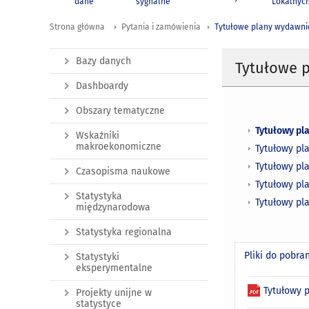
dane
sygnalne
Lokalnyc
Strona główna
Pytania i zamówienia
Tytułowe plany wydawnic
Bazy danych
Tytułowe 
Dashboardy
Obszary tematyczne
Tytułowy pl
Wskaźniki
makroekonomiczne
Tytułowy pl
Tytułowy pl
Czasopisma naukowe
Tytułowy pl
Statystyka
Tytułowy pl
międzynarodowa
Statystyka regionalna
Pliki do pobra
Statystyki
eksperymentalne
Tytułowy 
Projekty unijne w
statystyce