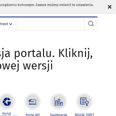
m urządzeniu końcowym. Zawsze możesz zmienić te ustawienia.
trast
ja portalu. Kliknij,
owej wersji
Portal
Portal API
Dashboardy
REGON, TERYT