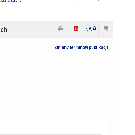
statystyczny
A
ych
A
A
Zmiany terminów publikacji