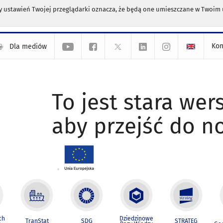
any ustawień Twojej przeglądarki oznacza, że będą one umieszczane w Twoi
Kon
Dla mediów
To jest stara wers
aby przejść do n
ch
Dziedzinowe
TranStat
SDG
STRATEG