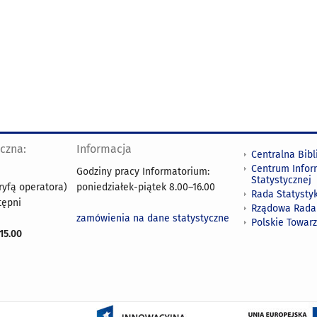
yczna:
Informacja
Centralna Bibl
Centrum Infor
Godziny pracy Informatorium:
Statystycznej
ryfą operatora)
poniedziałek-piątek 8.00
–
16.00
Rada Statystyk
tępni
Rządowa Rada
zamówienia na dane statystyczne
Polskie Towar
15.00