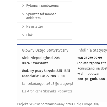
Pytania i zamówienia
Sprawdź tożsamość
ankietera
Newsletter
Linki
Główny Urząd Statystyczny
Infolinia Statyst
Aleja Niepodległości 208
+48
22 279 99 99
00-925 Warszawa
(opłata zgodna z ta
Konsultanci są dos
Godziny pracy Urzędu: 8.15–16.15
w dni robocze:
Kancelaria: +48 22 608 30 00
pon
–
pt : godz. 8.00
–
kancelariaogolnaGUS@stat.gov.pl
Elektroniczna Skrzynka Podawcza
Projekt SISP współfinansowany przez Unię Europejską