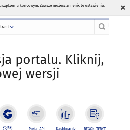
m urządzeniu końcowym. Zawsze możesz zmienić te ustawienia.
trast
ja portalu. Kliknij,
owej wersji
Portal
Portal API
Dashboardy
REGON, TERYT