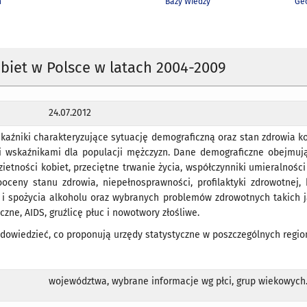
h
Bazy Wiedzy
Geo
biet w Polsce w latach 2004-2009
24.07.2012
aźniki charakteryzujące sytuację demograficzną oraz stan zdrowia k
i wskaźnikami dla populacji mężczyzn. Dane demograficzne obejmuj
zietności kobiet, przeciętne trwanie życia, współczynniki umieralnośc
oceny stanu zdrowia, niepełnosprawności, profilaktyki zdrowotnej,
u i spożycia alkoholu oraz wybranych problemów zdrowotnych takich 
zne, AIDS, gruźlicę płuc i nowotwory złośliwe.
ę dowiedzieć, co proponują urzędy statystyczne w poszczególnych regi
województwa, wybrane informacje wg płci, grup wiekowych