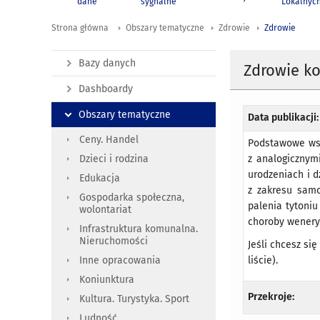
dane
sygnalne
Lokalnyc
Strona główna
Obszary tematyczne
Zdrowie
Zdrowie
Bazy danych
Zdrowie ko
Dashboardy
Obszary tematyczne
Data publikacji:
Ceny. Handel
Podstawowe wsk
z analogicznym
Dzieci i rodzina
urodzeniach i d
Edukacja
z zakresu samo
Gospodarka społeczna,
palenia tytoni
wolontariat
choroby weneryc
Infrastruktura komunalna.
Nieruchomości
Jeśli chcesz si
liście).
Inne opracowania
Koniunktura
Przekroje:
Kultura. Turystyka. Sport
Ludność