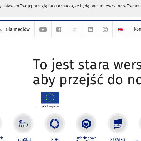
any ustawień Twojej przeglądarki oznacza, że będą one umieszczane w Twoi
Kon
Dla mediów
To jest stara wers
aby przejść do n
ch
Dziedzinowe
TranStat
SDG
STRATEG