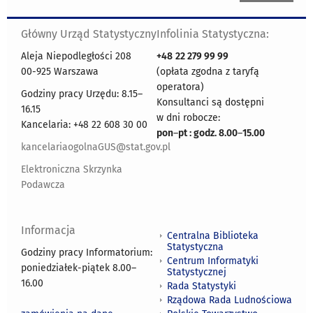
Główny Urząd Statystyczny
Infolinia Statystyczna:
Aleja Niepodległości 208
+48
22 279 99 99
00-925 Warszawa
(opłata zgodna z taryfą
operatora)
Godziny pracy Urzędu: 8.15–
Konsultanci są dostępni
16.15
w dni robocze:
Kancelaria: +48 22 608 30 00
pon
–
pt : godz. 8.00
–
15.00
kancelariaogolnaGUS@stat.gov.pl
Elektroniczna Skrzynka
Podawcza
Informacja
Centralna Biblioteka
Statystyczna
Godziny pracy Informatorium:
Centrum Informatyki
poniedziałek-piątek 8.00
–
Statystycznej
16.00
Rada Statystyki
Rządowa Rada Ludnościowa