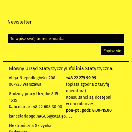
Newsletter
Główny Urząd Statystyczny
Infolinia Statystyczna:
Aleja Niepodległości 208
+48
22 279 99 99
00-925 Warszawa
(opłata zgodna z taryfą
operatora)
Godziny pracy Urzędu: 8.15–
Konsultanci są dostępni
16.15
w dni robocze:
Kancelaria: +48 22 608 30 00
pon
–
pt : godz. 8.00
–
15.00
kancelariaogolnaGUS@stat.gov.pl
Elektroniczna Skrzynka