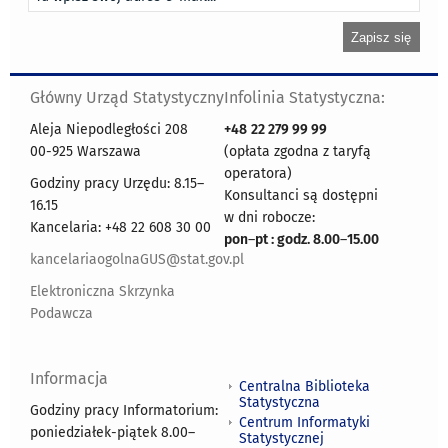
Główny Urząd Statystyczny
Infolinia Statystyczna:
Aleja Niepodległości 208
+48
22 279 99 99
00-925 Warszawa
(opłata zgodna z taryfą
operatora)
Godziny pracy Urzędu: 8.15–
Konsultanci są dostępni
16.15
w dni robocze:
Kancelaria: +48 22 608 30 00
pon
–
pt : godz. 8.00
–
15.00
kancelariaogolnaGUS@stat.gov.pl
Elektroniczna Skrzynka
Podawcza
Informacja
Centralna Biblioteka
Statystyczna
Godziny pracy Informatorium:
Centrum Informatyki
poniedziałek-piątek 8.00
–
Statystycznej