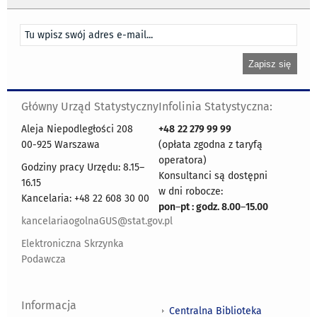
Główny Urząd Statystyczny
Infolinia Statystyczna:
Aleja Niepodległości 208
+48
22 279 99 99
00-925 Warszawa
(opłata zgodna z taryfą
operatora)
Godziny pracy Urzędu: 8.15–
Konsultanci są dostępni
16.15
w dni robocze:
Kancelaria: +48 22 608 30 00
pon
–
pt : godz. 8.00
–
15.00
kancelariaogolnaGUS@stat.gov.pl
Elektroniczna Skrzynka
Podawcza
Informacja
Centralna Biblioteka