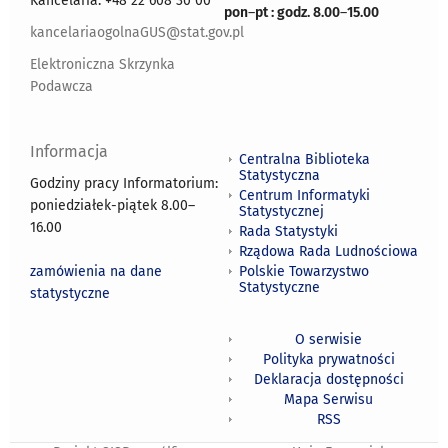
Kancelaria: +48 22 608 30 00
pon
–
pt : godz. 8.00
–
15.00
kancelariaogolnaGUS@stat.gov.pl
Elektroniczna Skrzynka
Podawcza
Informacja
Centralna Biblioteka
Statystyczna
Godziny pracy Informatorium:
Centrum Informatyki
poniedziałek-piątek 8.00
–
Statystycznej
16.00
Rada Statystyki
Rządowa Rada Ludnościowa
zamówienia na dane
Polskie Towarzystwo
Statystyczne
statystyczne
O serwisie
Polityka prywatności
Deklaracja dostępności
Mapa Serwisu
RSS