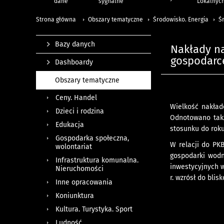
dane
sygnalne
Lokalnyc
Strona główna
Obszary tematyczne
Środowisko. Energia
Ś
Bazy danych
Nakłady na
gospodarce
Dashboardy
Obszary tematyczne
Ceny. Handel
Wielkość nakład
Dzieci i rodzina
Odnotowano takż
Edukacja
stosunku do rok
Gospodarka społeczna,
W relacji do PK
wolontariat
gospodarki wodn
Infrastruktura komunalna.
inwestycyjnych w
Nieruchomości
r. wzrósł do bli
Inne opracowania
Koniunktura
Kultura. Turystyka. Sport
Ludność