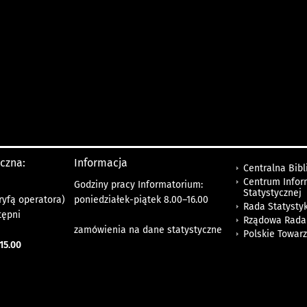
yczna:
Informacja
Centralna Bibl
Centrum Infor
Godziny pracy Informatorium:
Statystycznej
ryfą operatora)
poniedziałek-piątek 8.00
–
16.00
Rada Statystyk
tępni
Rządowa Rada
zamówienia na dane statystyczne
Polskie Towar
15.00