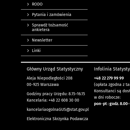
RODO
Pytania i zamówienia
Sprawdź tożsamość
ankietera
Newsletter
Linki
Główny Urząd Statystyczny
Infolinia Statyst
Aleja Niepodległości 208
+48
22 279 99 99
00-925 Warszawa
(opłata zgodna z ta
Konsultanci są dos
Godziny pracy Urzędu: 8.15–16.15
w dni robocze:
Kancelaria: +48 22 608 30 00
pon
–
pt : godz. 8.00
–
kancelariaogolnaGUS@stat.gov.pl
Elektroniczna Skrzynka Podawcza