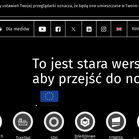
any ustawień Twojej przeglądarki oznacza, że będą one umieszczane w Twoi
Kon
Dla mediów
To jest stara wers
aby przejść do n
ch
Dziedzinowe
TranStat
SDG
STRATEG