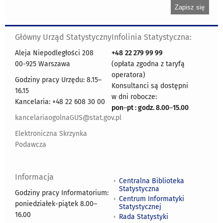
Główny Urząd Statystyczny
Infolinia Statystyczna:
Aleja Niepodległości 208
+48
22 279 99 99
00-925 Warszawa
(opłata zgodna z taryfą
operatora)
Godziny pracy Urzędu: 8.15–
Konsultanci są dostępni
16.15
w dni robocze:
Kancelaria: +48 22 608 30 00
pon
–
pt : godz. 8.00
–
15.00
kancelariaogolnaGUS@stat.gov.pl
Elektroniczna Skrzynka
Podawcza
Informacja
Centralna Biblioteka
Statystyczna
Godziny pracy Informatorium:
Centrum Informatyki
poniedziałek-piątek 8.00
–
Statystycznej
16.00
Rada Statystyki