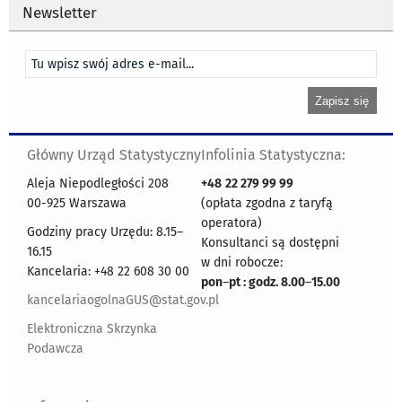
Newsletter
Główny Urząd Statystyczny
Infolinia Statystyczna:
Aleja Niepodległości 208
+48
22 279 99 99
00-925 Warszawa
(opłata zgodna z taryfą
operatora)
Godziny pracy Urzędu: 8.15–
Konsultanci są dostępni
16.15
w dni robocze:
Kancelaria: +48 22 608 30 00
pon
–
pt : godz. 8.00
–
15.00
kancelariaogolnaGUS@stat.gov.pl
Elektroniczna Skrzynka
Podawcza