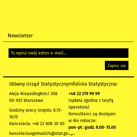
Newsletter
Główny Urząd Statystyczny
Infolinia Statystyczna:
Aleja Niepodległości 208
+48
22 279 99 99
00-925 Warszawa
(opłata zgodna z taryfą
operatora)
Godziny pracy Urzędu: 8.15–
Konsultanci są dostępni
16.15
w dni robocze:
Kancelaria: +48 22 608 30 00
pon
–
pt : godz. 8.00
–
15.00
kancelariaogolnaGUS@stat.gov.pl