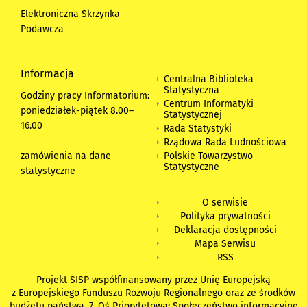
Elektroniczna Skrzynka
Podawcza
Informacja
Centralna Biblioteka
Statystyczna
Godziny pracy Informatorium:
Centrum Informatyki
poniedziałek-piątek 8.00
–
Statystycznej
16.00
Rada Statystyki
Rządowa Rada Ludnościowa
zamówienia na dane
Polskie Towarzystwo
Statystyczne
statystyczne
O serwisie
Polityka prywatności
Deklaracja dostępności
Mapa Serwisu
RSS
Projekt SISP współfinansowany przez Unię Europejską
z Europejskiego Funduszu Rozwoju Regionalnego oraz ze środków
budżetu państwa. 7. Oś Priorytetowa: Społeczeństwo informacyjne