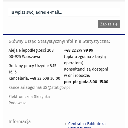
Główny Urząd Statystyczny
Infolinia Statystyczna:
Aleja Niepodległości 208
+48
22 279 99 99
00-925 Warszawa
(opłata zgodna z taryfą
operatora)
Godziny pracy Urzędu: 8.15–
Konsultanci są dostępni
16.15
w dni robocze:
Kancelaria: +48 22 608 30 00
pon
–
pt : godz. 8.00
–
15.00
kancelariaogolnaGUS@stat.gov.pl
Elektroniczna Skrzynka
Podawcza
Informacja
Centralna Biblioteka