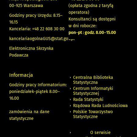
00-925 Warszawa
(opłata zgodna z taryfą
operatora)
Godziny pracy Urzędu: 8.15–
Konsultanci są dostępni
16.15
w dni robocze:
Kancelaria: +48 22 608 30 00
pon
–
pt : godz. 8.00
–
15.00
kancelariaogolnaGUS@stat.gov.pl
Elektroniczna Skrzynka
Podawcza
Informacja
Centralna Biblioteka
Statystyczna
Godziny pracy Informatorium:
Centrum Informatyki
poniedziałek-piątek 8.00
–
Statystycznej
16.00
Rada Statystyki
Rządowa Rada Ludnościowa
zamówienia na dane
Polskie Towarzystwo
Statystyczne
statystyczne
O serwisie