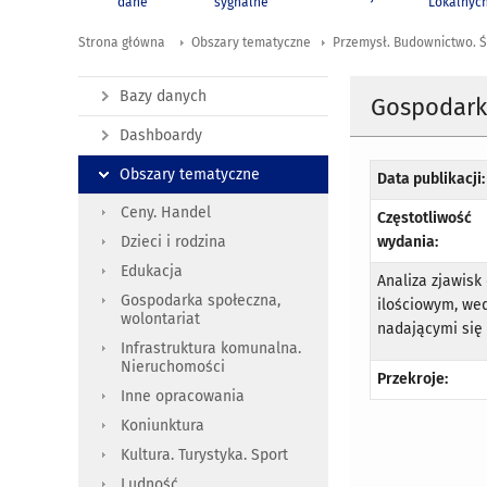
dane
sygnalne
Lokalnyc
Strona główna
Obszary tematyczne
Przemysł. Budownictwo. Ś
Bazy danych
Gospodarka
Dashboardy
Obszary tematyczne
Data publikacji:
Ceny. Handel
Częstotliwość
wydania:
Dzieci i rodzina
Edukacja
Analiza zjawis
Gospodarka społeczna,
ilościowym, we
wolontariat
nadającymi się 
Infrastruktura komunalna.
Nieruchomości
Przekroje:
Inne opracowania
Koniunktura
Kultura. Turystyka. Sport
Ludność