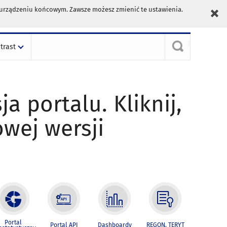
m urządzeniu końcowym. Zawsze możesz zmienić te ustawienia.
trast
ja portalu. Kliknij,
owej wersji
Portal
Portal API
Dashboardy
REGON, TERYT