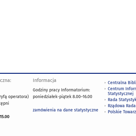
yczna:
Informacja
Centralna Bibl
Centrum Infor
Godziny pracy Informatorium:
Statystycznej
ryfą operatora)
poniedziałek-piątek 8.00
–
16.00
Rada Statystyk
tępni
Rządowa Rada
zamówienia na dane statystyczne
Polskie Towar
15.00