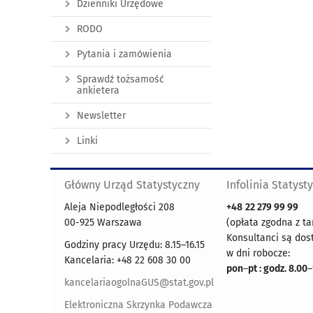
Dzienniki Urzędowe
RODO
Pytania i zamówienia
Sprawdź tożsamość
ankietera
Newsletter
Linki
Główny Urząd Statystyczny
Infolinia Statyst
Aleja Niepodległości 208
+48
22 279 99 99
00-925 Warszawa
(opłata zgodna z ta
Konsultanci są dos
Godziny pracy Urzędu: 8.15–16.15
w dni robocze:
Kancelaria: +48 22 608 30 00
pon
–
pt : godz. 8.00
–
kancelariaogolnaGUS@stat.gov.pl
Elektroniczna Skrzynka Podawcza