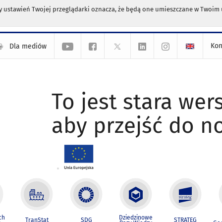
any ustawień Twojej przeglądarki oznacza, że będą one umieszczane w Twoi
Kon
Dla mediów
To jest stara wers
aby przejść do n
ch
Dziedzinowe
TranStat
SDG
STRATEG