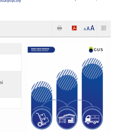
statystyczny
A
A
A
mi