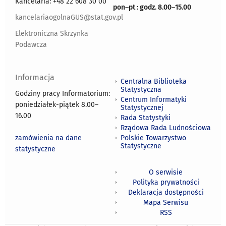
Kancelaria: +48 22 608 30 00
pon
–
pt : godz. 8.00
–
15.00
kancelariaogolnaGUS@stat.gov.pl
Elektroniczna Skrzynka
Podawcza
Informacja
Centralna Biblioteka
Statystyczna
Godziny pracy Informatorium:
Centrum Informatyki
poniedziałek-piątek 8.00
–
Statystycznej
16.00
Rada Statystyki
Rządowa Rada Ludnościowa
zamówienia na dane
Polskie Towarzystwo
Statystyczne
statystyczne
O serwisie
Polityka prywatności
Deklaracja dostępności
Mapa Serwisu
RSS