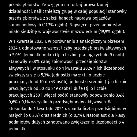
przedsiębiorstw. Ze względu na rodzaj prowadzonej
działalności, najliczniejszą grupę w całej populacji stanowiły
przedsiębiorstwa z sekcji handel; naprawa pojazdów
samochodowych (17,7% ogółu). Najwięcej przedsiębiorstw
miało siedzibę w województwie mazowieckim (19,9% ogółu).
W 1 kwartale 2025 r. w porównaniu z analogicznym okresem
2024 r. odnotowano wzrost liczby przedsiębiorstw aktywnych
o 5,0%. Jednostki mikro (tj. o liczbie pracujących do 9 osób)
stanowiły 95,8% całej zbiorowości przedsiębiorstw
aktywnych i w stosunku do 1 kwartału 2024 r. ich liczebność
zwiększyła się o 5,3%. Jednostki małe (tj. o liczbie
pracujących od 10 do 49 osób), jednostki średnie (tj. o liczbie
pracujących od 50 do 249 osób) i duże (tj. o liczbie
pracujących 250 i więcej osób) stanowiły odpowiednio 3,4%,
0,6% i 0,1% wszystkich przedsiębiorstw aktywnych. W
stosunku do 1 kwartału 2024 r. spadła liczba przedsiębiorstw
małych (o 0,2%) oraz średnich (o 0,7%). Natomiast dla klasy
podmiotów dużych zanotowano zwiększenie liczebności o 4
jednostki.