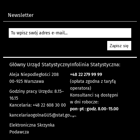
Newsletter
Główny Urząd Statystyczny
Infolinia Statystyczna:
Aleja Niepodległości 208
+48
22 279 99 99
00-925 Warszawa
(opłata zgodna z taryfą
operatora)
Godziny pracy Urzędu: 8.15–
Konsultanci są dostępni
16.15
w dni robocze:
Kancelaria: +48 22 608 30 00
pon
–
pt : godz. 8.00
–
15.00
kancelariaogolnaGUS@stat.gov.pl
Elektroniczna Skrzynka
Podawcza