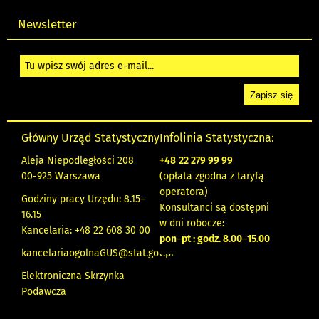
Newsletter
Główny Urząd Statystyczny
Infolinia Statystyczna:
Aleja Niepodległości 208
+48
22 279 99 99
00-925 Warszawa
(opłata zgodna z taryfą
operatora)
Godziny pracy Urzędu: 8.15–
Konsultanci są dostępni
16.15
w dni robocze:
Kancelaria: +48 22 608 30 00
pon
–
pt : godz. 8.00
–
15.00
kancelariaogolnaGUS@stat.gov.pl
Elektroniczna Skrzynka
Podawcza