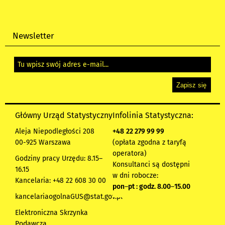
Newsletter
Główny Urząd Statystyczny
Infolinia Statystyczna:
Aleja Niepodległości 208
+48
22 279 99 99
00-925 Warszawa
(opłata zgodna z taryfą
operatora)
Godziny pracy Urzędu: 8.15–
Konsultanci są dostępni
16.15
w dni robocze:
Kancelaria: +48 22 608 30 00
pon
–
pt : godz. 8.00
–
15.00
kancelariaogolnaGUS@stat.gov.pl
Elektroniczna Skrzynka
Podawcza