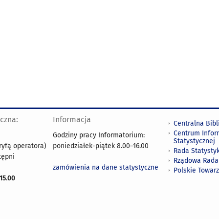
yczna:
Informacja
Centralna Bibl
Centrum Infor
Godziny pracy Informatorium:
Statystycznej
ryfą operatora)
poniedziałek-piątek 8.00
–
16.00
Rada Statystyk
tępni
Rządowa Rada
zamówienia na dane statystyczne
Polskie Towar
15.00