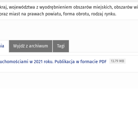
kraj, województwa z wyodrębnieniem obszarów miejskich, obszarów wi
oraz miast na prawach powiatu, forma obrotu, rodzaj rynku.
nia
Wyjdź z archiwum
Tagi
ruchomościami w 2021 roku. Publikacja w formacie PDF
13.79 MB