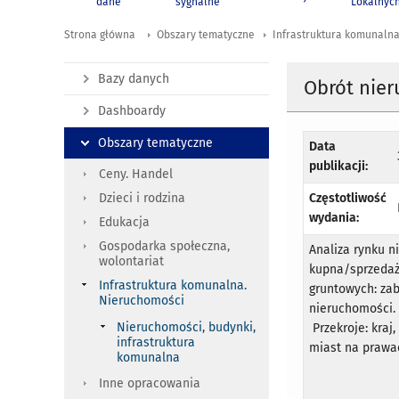
dane
sygnalne
Lokalnyc
Strona główna
Obszary tematyczne
Infrastruktura komunaln
Bazy danych
Obrót nie
Dashboardy
Obszary tematyczne
Data
publikacji:
Ceny. Handel
Częstotliwość
Dzieci i rodzina
wydania:
Edukacja
Gospodarka społeczna,
Analiza rynku n
wolontariat
kupna/sprzedaż
Infrastruktura komunalna.
gruntowych: za
Nieruchomości
nieruchomości.
Nieruchomości, budynki,
Przekroje: kraj
infrastruktura
miast na prawac
komunalna
Inne opracowania