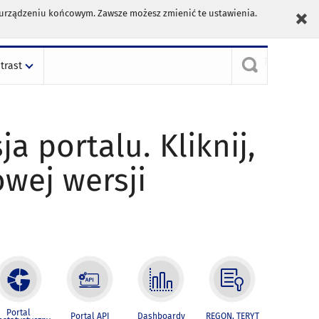
m urządzeniu końcowym. Zawsze możesz zmienić te ustawienia.
trast
ja portalu. Kliknij,
owej wersji
Portal
Portal API
Dashboardy
REGON, TERYT