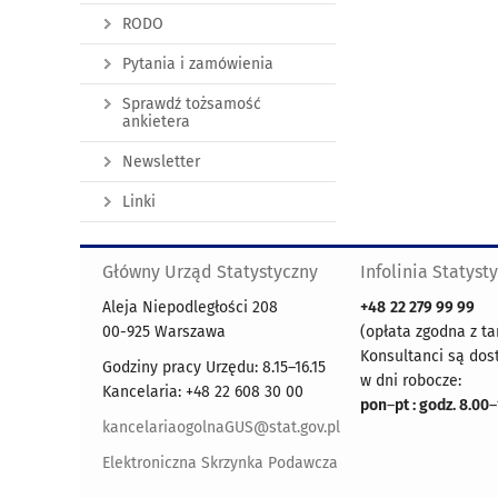
RODO
Pytania i zamówienia
Sprawdź tożsamość
ankietera
Newsletter
Linki
Główny Urząd Statystyczny
Infolinia Statyst
Aleja Niepodległości 208
+48
22 279 99 99
00-925 Warszawa
(opłata zgodna z ta
Konsultanci są dos
Godziny pracy Urzędu: 8.15–16.15
w dni robocze:
Kancelaria: +48 22 608 30 00
pon
–
pt : godz. 8.00
–
kancelariaogolnaGUS@stat.gov.pl
Elektroniczna Skrzynka Podawcza