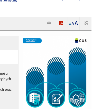
statystyczny
A
A
A
mości
cyjnych
ich oraz