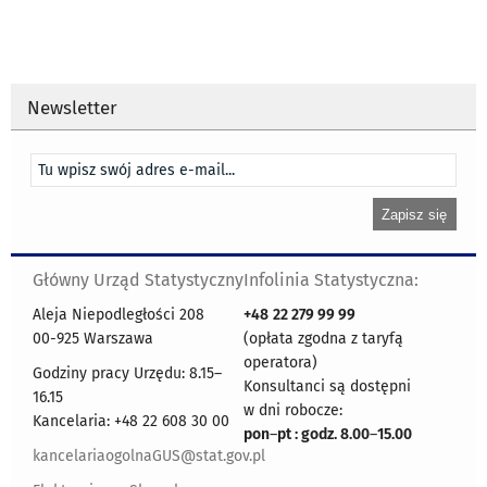
Newsletter
Główny Urząd Statystyczny
Infolinia Statystyczna:
Aleja Niepodległości 208
+48
22 279 99 99
00-925 Warszawa
(opłata zgodna z taryfą
operatora)
Godziny pracy Urzędu: 8.15–
Konsultanci są dostępni
16.15
w dni robocze:
Kancelaria: +48 22 608 30 00
pon
–
pt : godz. 8.00
–
15.00
kancelariaogolnaGUS@stat.gov.pl