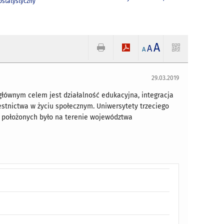
statystyczny
A
A
A
29.03.2019
 głównym celem jest działalność edukacyjna, integracja
estnictwa w życiu społecznym. Uniwersytety trzeciego
k, położonych było na terenie województwa