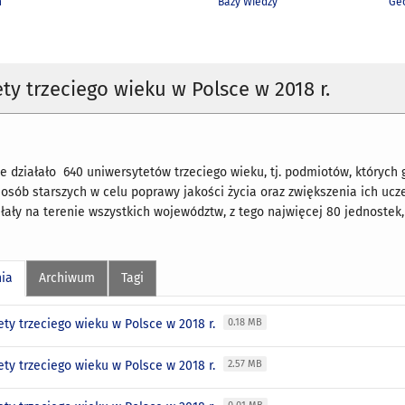
h
Bazy Wiedzy
Geo
ty trzeciego wieku w Polsce w 2018 r.
ce działało 640 uniwersytetów trzeciego wieku, tj. podmiotów, których
 osób starszych w celu poprawy jakości życia oraz zwiększenia ich ucz
łały na terenie wszystkich województw, z tego najwięcej 80 jednoste
nia
Archiwum
Tagi
ty trzeciego wieku w Polsce w 2018 r.
0.18 MB
ty trzeciego wieku w Polsce w 2018 r.
2.57 MB