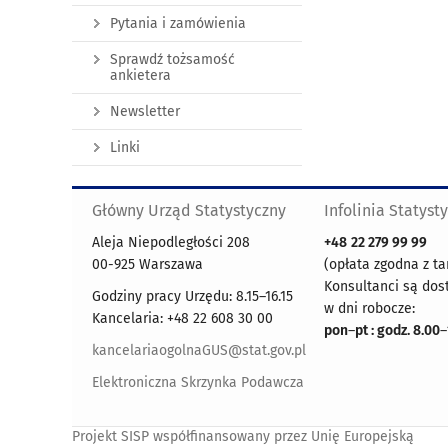
Pytania i zamówienia
Sprawdź tożsamość
ankietera
Newsletter
Linki
Główny Urząd Statystyczny
Infolinia Statyst
Aleja Niepodległości 208
+48
22 279 99 99
00-925 Warszawa
(opłata zgodna z ta
Konsultanci są dos
Godziny pracy Urzędu: 8.15–16.15
w dni robocze:
Kancelaria: +48 22 608 30 00
pon
–
pt : godz. 8.00
–
kancelariaogolnaGUS@stat.gov.pl
Elektroniczna Skrzynka Podawcza
Projekt SISP współfinansowany przez Unię Europejską