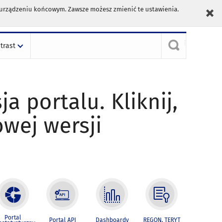
m urządzeniu końcowym. Zawsze możesz zmienić te ustawienia.
trast
ja portalu. Kliknij,
owej wersji
Portal
Portal API
Dashboardy
REGON, TERYT