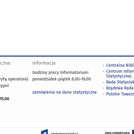
yczna:
Informacja
Centralna Bibl
Centrum Infor
Godziny pracy Informatorium:
Statystycznej
ryfą operatora)
poniedziałek-piątek 8.00
–
16.00
Rada Statystyk
tępni
Rządowa Rada
zamówienia na dane statystyczne
Polskie Towar
15.00