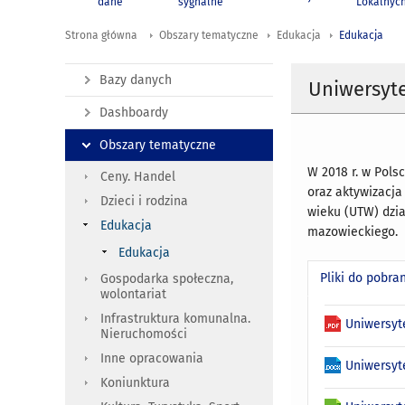
dane
sygnalne
Lokalnyc
Strona główna
Obszary tematyczne
Edukacja
Edukacja
Bazy danych
Uniwersyte
Dashboardy
Obszary tematyczne
W 2018 r. w Pols
Ceny. Handel
oraz aktywizacja
Dzieci i rodzina
wieku (UTW) dzia
Edukacja
mazowieckiego.
Edukacja
Pliki do pobra
Gospodarka społeczna,
wolontariat
Infrastruktura komunalna.
Uniwersyte
Nieruchomości
Inne opracowania
Uniwersyte
Koniunktura