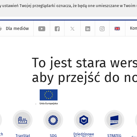
any ustawień Twojej przeglądarki oznacza, że będą one umieszczane w Twoi
Kon
Dla mediów
To jest stara wers
aby przejść do n
ch
Dziedzinowe
TranStat
SDG
STRATEG