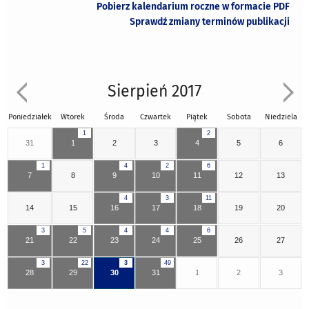
Pobierz kalendarium roczne w formacie PDF
Sprawdź zmiany terminów publikacji
Sierpień 2017
Poniedziałek
Wtorek
Środa
Czwartek
Piątek
Sobota
Niedziela
1
2
31
1
2
3
4
5
6
1
4
2
6
7
8
9
10
11
12
13
4
3
11
14
15
16
17
18
19
20
3
5
4
4
6
21
22
23
24
25
26
27
3
22
3
49
28
29
30
31
1
2
3