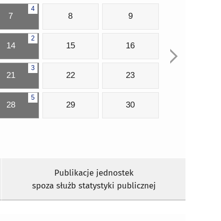
4
7
8
9
2
14
15
16
3
21
22
23
5
28
29
30
Publikacje jednostek
spoza służb statystyki publicznej