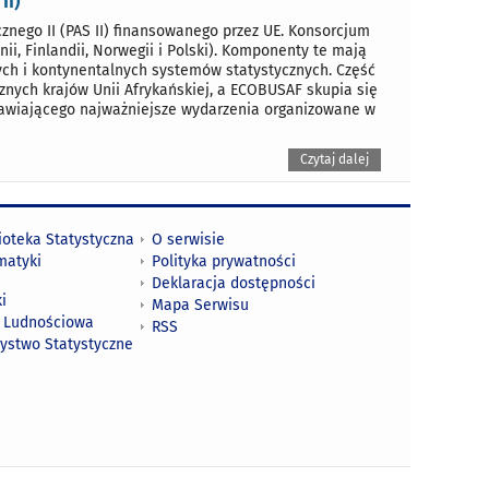
II)
ego II (PAS II) finansowanego przez UE. Konsorcjum
ii, Finlandii, Norwegii i Polski). Komponenty te mają
nych i kontynentalnych systemów statystycznych. Część
znych krajów Unii Afrykańskiej, a ECOBUSAF skupia się
stawiającego najważniejsze wydarzenia organizowane w
Czytaj dalej
ioteka Statystyczna
O serwisie
matyki
Polityka prywatności
Deklaracja dostępności
i
Mapa Serwisu
 Ludnościowa
RSS
zystwo Statystyczne