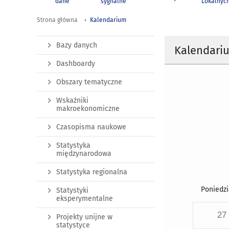
dane
sygnalne
Lokalnyc
Strona główna
Kalendarium
Bazy danych
Kalendari
Dashboardy
Obszary tematyczne
Wskaźniki
makroekonomiczne
Czasopisma naukowe
Statystyka
międzynarodowa
Statystyka regionalna
Poniedzi
Statystyki
eksperymentalne
27
Projekty unijne w
statystyce