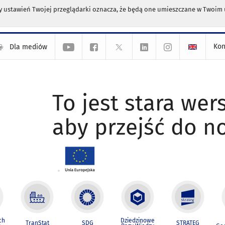
any ustawień Twojej przeglądarki oznacza, że będą one umieszczane w Twoi
Kon
Dla mediów
To jest stara wers
aby przejść do n
ch
Dziedzinowe
TranStat
SDG
STRATEG