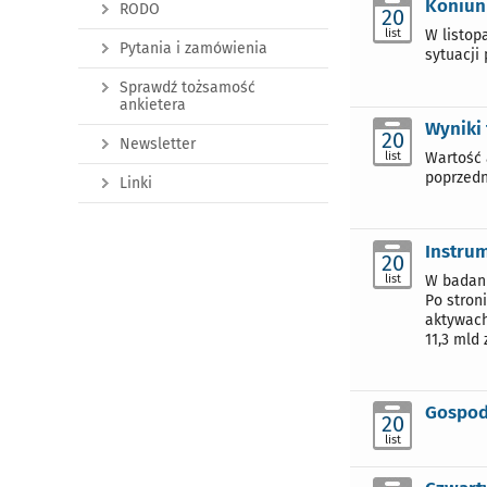
Koniunk
RODO
20
list
W listop
Pytania i zamówienia
sytuacji
Sprawdź tożsamość
ankietera
Wyniki
20
Newsletter
list
Wartość 
poprzedn
Linki
Instrum
20
list
W badani
Po stron
aktywach
11,3 mld z
Gospod
20
list