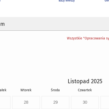
h
Bazy Wiedzy
Geo
um
Wszystkie "Opracowania sy
Listopad 2025
ałek
Wtorek
Środa
Czwartek
28
29
30