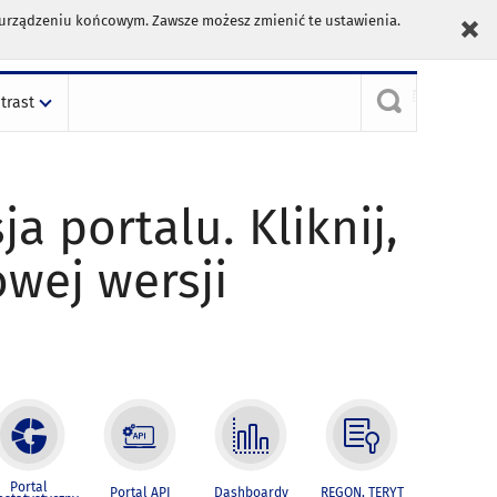
m urządzeniu końcowym. Zawsze możesz zmienić te ustawienia.
trast
ja portalu. Kliknij,
owej wersji
Portal
Portal API
Dashboardy
REGON, TERYT