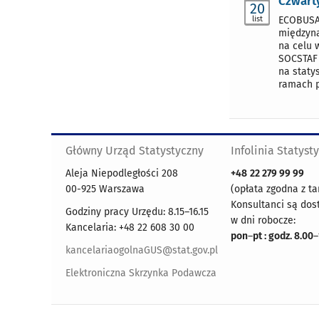
Czwarty
20
list
ECOBUSAF
międzyna
na celu 
SOCSTAF 
na staty
ramach p
Główny Urząd Statystyczny
Infolinia Statyst
Aleja Niepodległości 208
+48
22 279 99 99
00-925 Warszawa
(opłata zgodna z ta
Konsultanci są dos
Godziny pracy Urzędu: 8.15–16.15
w dni robocze:
Kancelaria: +48 22 608 30 00
pon
–
pt : godz. 8.00
–
kancelariaogolnaGUS@stat.gov.pl
Elektroniczna Skrzynka Podawcza