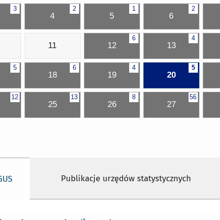
3
2
1
2
4
5
6
6
4
11
12
13
5
6
4
5
18
19
20
12
13
8
56
25
26
27
Publikacje urzędów statystycznych
 GUS