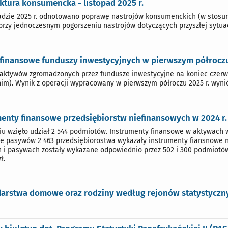
tura konsumencka - listopad 2025 r.
adzie 2025 r. odnotowano poprawę nastrojów konsumenckich (w stosu
 przy jednoczesnym pogorszeniu nastrojów dotyczących przyszłej sytuac
 finansowe funduszy inwestycyjnych w pierwszym półroczu
aktywów zgromadzonych przez fundusze inwestycyjne na koniec czerwca 
im). Wynik z operacji wypracowany w pierwszym półroczu 2025 r. wyniósł
enty finansowe przedsiębiorstw niefinansowych w 2024 r.
u wzięło udział 2 544 podmiotów. Instrumenty finansowe w aktywach w
ie pasywów 2 463 przedsiębiorostwa wykazały instrumenty fiansnowe n
 i pasywach zostały wykazane odpowiednio przez 502 i 300 podmiotów, 
ł.
arstwa domowe oraz rodziny według rejonów statystycz