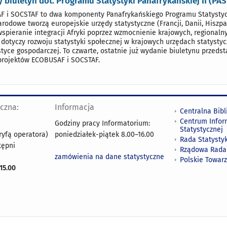
 biuletyn dot. Programu Statystyki Panafrykańskiej II (PAS 
 i SOCSTAF to dwa komponenty Panafrykańskiego Programu Statystyczn
rodowe tworzą europejskie urzędy statystyczne (Francji, Danii, Hiszpan
wspieranie integracji Afryki poprzez wzmocnienie krajowych, regional
dotyczy rozwoju statystyki społecznej w krajowych urzędach statystyc
styce gospodarczej. To czwarte, ostatnie już wydanie biuletynu przed
rojektów ECOBUSAF i SOCSTAF.
yczna:
Informacja
Centralna Bibl
Centrum Infor
Godziny pracy Informatorium:
Statystycznej
ryfą operatora)
poniedziałek-piątek 8.00
–
16.00
Rada Statystyk
tępni
Rządowa Rada
zamówienia na dane statystyczne
Polskie Towar
15.00