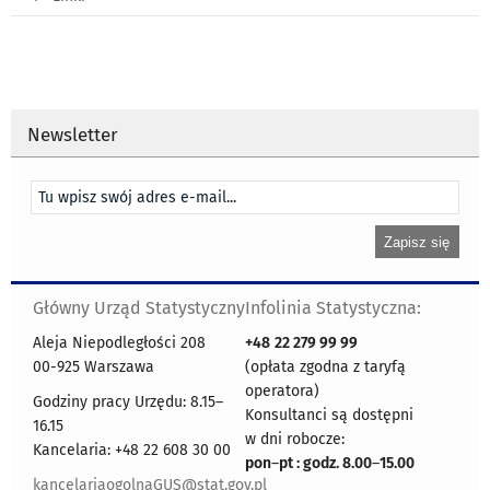
Newsletter
Główny Urząd Statystyczny
Infolinia Statystyczna:
Aleja Niepodległości 208
+48
22 279 99 99
00-925 Warszawa
(opłata zgodna z taryfą
operatora)
Godziny pracy Urzędu: 8.15–
Konsultanci są dostępni
16.15
w dni robocze:
Kancelaria: +48 22 608 30 00
pon
–
pt : godz. 8.00
–
15.00
kancelariaogolnaGUS@stat.gov.pl