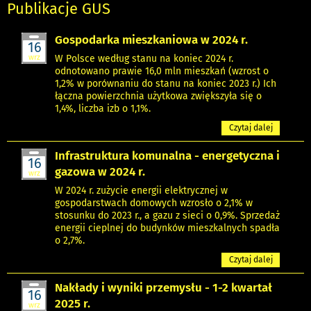
Publikacje GUS
Gospodarka mieszkaniowa w 2024 r.
16
wrz
W Polsce według stanu na koniec 2024 r.
odnotowano prawie 16,0 mln mieszkań (wzrost o
1,2% w porównaniu do stanu na koniec 2023 r.) Ich
łączna powierzchnia użytkowa zwiększyła się o
1,4%, liczba izb o 1,1%.
Czytaj dalej
Infrastruktura komunalna - energetyczna i
16
gazowa w 2024 r.
wrz
W 2024 r. zużycie energii elektrycznej w
gospodarstwach domowych wzrosło o 2,1% w
stosunku do 2023 r., a gazu z sieci o 0,9%. Sprzedaż
energii cieplnej do budynków mieszkalnych spadła
o 2,7%.
Czytaj dalej
Nakłady i wyniki przemysłu - 1-2 kwartał
16
2025 r.
wrz