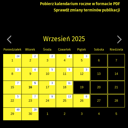
Pobierz kalendarium roczne w formacie PDF
Sprawdź zmiany terminów publikacji
Wrzesień 2025
Poniedziałek
Wtorek
Środa
Czwartek
Piątek
Sobota
Niedziela
24
2
2
4
3
1
2
3
4
5
6
7
3
4
5
5
3
8
9
10
11
12
13
14
7
5
3
11
15
16
17
18
19
20
21
5
7
9
13
6
22
23
24
25
26
27
28
49
28
29
30
1
2
3
4
5