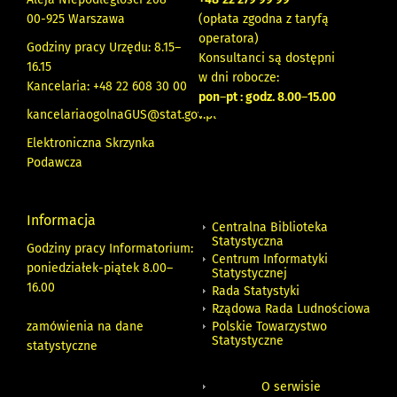
00-925 Warszawa
(opłata zgodna z taryfą
operatora)
Godziny pracy Urzędu: 8.15–
Konsultanci są dostępni
16.15
w dni robocze:
Kancelaria: +48 22 608 30 00
pon
–
pt : godz. 8.00
–
15.00
kancelariaogolnaGUS@stat.gov.pl
Elektroniczna Skrzynka
Podawcza
Informacja
Centralna Biblioteka
Statystyczna
Godziny pracy Informatorium:
Centrum Informatyki
poniedziałek-piątek 8.00
–
Statystycznej
16.00
Rada Statystyki
Rządowa Rada Ludnościowa
zamówienia na dane
Polskie Towarzystwo
Statystyczne
statystyczne
O serwisie