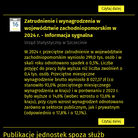
Czytaj dalej
Zatrudnienie i wynagrodzenia w
16
województwie zachodniopomorskim w
wrz
2024 r. - Informacja sygnalna
Urząd Statystyczny w Szczecinie
W 2024 r. przeciętne zatrudnienie w województwie
zachodniopomorskim wyniosło 299,0 tys. osób i w
skali roku odnotowano spadek o 0,5%. Liczba
przyjęć do pracy była wyższa niż liczba zwolnień o
0,4 tys. osób. Przeciętne miesięczne
wynagrodzenie brutto wyniosło 8 027,37 zł (co
stanowiło 93,0% przeciętnego miesięcznego
wynagrodzenia w kraju) i w porównaniu z 2023 r.
było wyższe o 14,6% (wobec wzrostu o 13,6% w
kraju), przy czym wzrost wynagrodzeń odnotowano
zarówno w sektorze publicznym, jak i prywatnym
(odpowiednio o 17,8% i o 12,1%).
Czytaj dalej
Publikacje jednostek
spoza służb