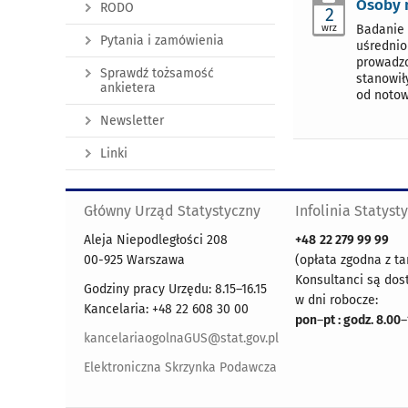
Osoby 
RODO
2
wrz
Badanie 
Pytania i zamówienia
uśrednio
prowadzo
Sprawdź tożsamość
stanowił
ankietera
od notow
Newsletter
Linki
Główny Urząd Statystyczny
Infolinia Statyst
Aleja Niepodległości 208
+48
22 279 99 99
00-925 Warszawa
(opłata zgodna z ta
Konsultanci są dos
Godziny pracy Urzędu: 8.15–16.15
w dni robocze:
Kancelaria: +48 22 608 30 00
pon
–
pt : godz. 8.00
–
kancelariaogolnaGUS@stat.gov.pl
Elektroniczna Skrzynka Podawcza