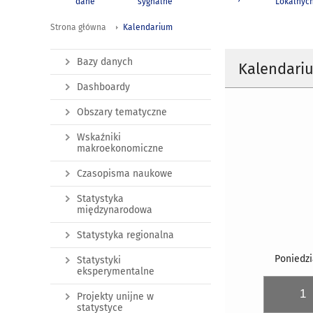
dane
sygnalne
Lokalnyc
Strona główna
Kalendarium
Bazy danych
Kalendari
Dashboardy
Obszary tematyczne
Wskaźniki
makroekonomiczne
Czasopisma naukowe
Statystyka
międzynarodowa
Statystyka regionalna
Poniedzi
Statystyki
eksperymentalne
1
Projekty unijne w
statystyce