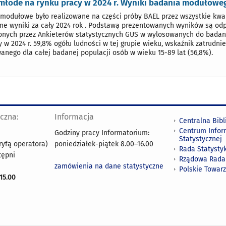
młode na rynku pracy w 2024 r. Wyniki badania modułowe
modułowe było realizowane na części próby BAEL przez wszystkie kwar
ne wyniki za cały 2024 rok . Podstawą prezentowanych wyników są o
nych przez Ankieterów statystycznych GUS w wylosowanych do badani
y w 2024 r. 59,8% ogółu ludności w tej grupie wieku, wskaźnik zatrudnie
anego dla całej badanej populacji osób w wieku 15-89 lat (56,8%).
yczna:
Informacja
Centralna Bibl
Centrum Infor
Godziny pracy Informatorium:
Statystycznej
ryfą operatora)
poniedziałek-piątek 8.00
–
16.00
Rada Statystyk
tępni
Rządowa Rada
zamówienia na dane statystyczne
Polskie Towar
15.00