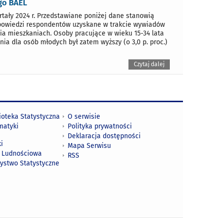
go BAEL
tały 2024 r. Przedstawiane poniżej dane stanowią
dpowiedzi respondentów uzyskane w trakcie wywiadów
a mieszkaniach. Osoby pracujące w wieku 15-34 lata
nia dla osób młodych był zatem wyższy (o 3,0 p. proc.)
Czytaj dalej
ioteka Statystyczna
O serwisie
matyki
Polityka prywatności
Deklaracja dostępności
i
Mapa Serwisu
 Ludnościowa
RSS
zystwo Statystyczne