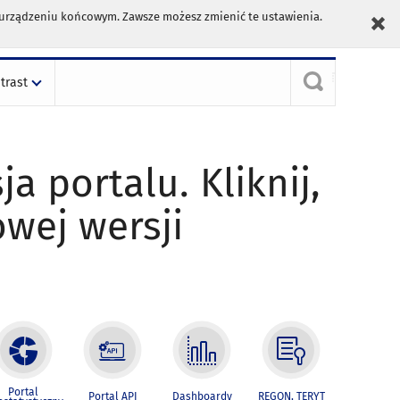
m urządzeniu końcowym. Zawsze możesz zmienić te ustawienia.
trast
ja portalu. Kliknij,
owej wersji
Portal
Portal API
Dashboardy
REGON, TERYT