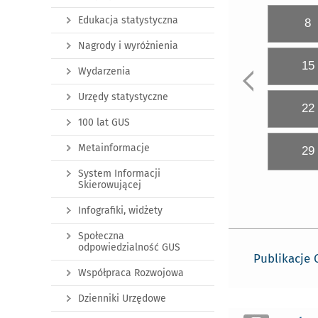
Edukacja statystyczna
8
Nagrody i wyróżnienia
15
Wydarzenia
Urzędy statystyczne
22
100 lat GUS
Metainformacje
29
System Informacji
Skierowującej
Infografiki, widżety
Społeczna
odpowiedzialność GUS
Publikacje
Współpraca Rozwojowa
Dzienniki Urzędowe