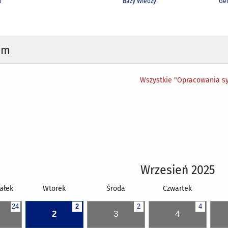
h
Bazy Wiedzy
Geo
um
Wszystkie "Opracowania sy
Wrzesień 2025
ałek
Wtorek
Środa
Czwartek
24
2
2
4
2
3
4