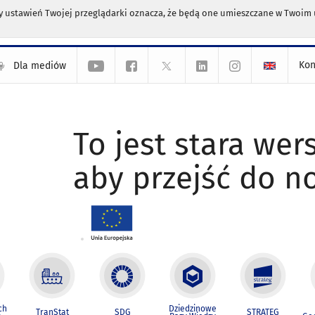
any ustawień Twojej przeglądarki oznacza, że będą one umieszczane w Twoi
Kon
Dla mediów
To jest stara wers
aby przejść do n
ch
Dziedzinowe
TranStat
SDG
STRATEG