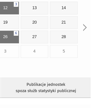
3
12
13
14
19
20
21
6
26
27
28
3
4
5
Publikacje jednostek
spoza służb statystyki publicznej