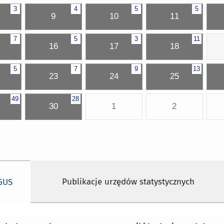
3
4
5
5
9
10
11
7
5
3
11
16
17
18
5
7
9
13
23
24
25
49
28
30
1
2
Publikacje urzędów statystycznych
 GUS