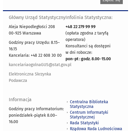
Główny Urząd Statystyczny
Infolinia Statystyczna:
Aleja Niepodległości 208
+48
22 279 99 99
00-925 Warszawa
(opłata zgodna z taryfą
operatora)
Godziny pracy Urzędu: 8.15–
Konsultanci są dostępni
16.15
w dni robocze:
Kancelaria: +48 22 608 30 00
pon
–
pt : godz. 8.00
–
15.00
kancelariaogolnaGUS@stat.gov.pl
Elektroniczna Skrzynka
Podawcza
Informacja
Centralna Biblioteka
Statystyczna
Godziny pracy Informatorium:
Centrum Informatyki
poniedziałek-piątek 8.00
–
Statystycznej
16.00
Rada Statystyki
Rządowa Rada Ludnościowa