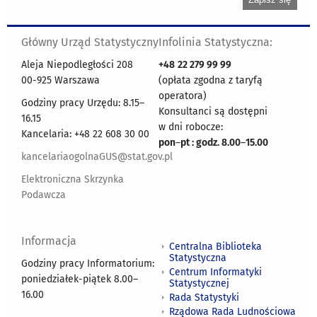
Główny Urząd Statystyczny
Infolinia Statystyczna:
Aleja Niepodległości 208
+48
22 279 99 99
00-925 Warszawa
(opłata zgodna z taryfą
operatora)
Godziny pracy Urzędu: 8.15–
Konsultanci są dostępni
16.15
w dni robocze:
Kancelaria: +48 22 608 30 00
pon
–
pt : godz. 8.00
–
15.00
kancelariaogolnaGUS@stat.gov.pl
Elektroniczna Skrzynka
Podawcza
Informacja
Centralna Biblioteka
Statystyczna
Godziny pracy Informatorium:
Centrum Informatyki
poniedziałek-piątek 8.00
–
Statystycznej
16.00
Rada Statystyki
Rządowa Rada Ludnościowa