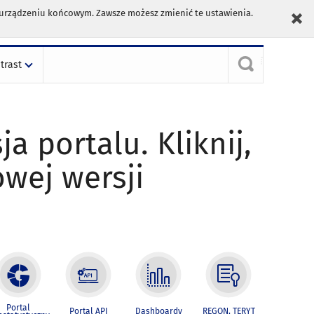
m urządzeniu końcowym. Zawsze możesz zmienić te ustawienia.
trast
ja portalu. Kliknij,
owej wersji
Portal
Portal API
Dashboardy
REGON, TERYT