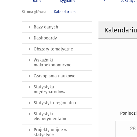
dane
sygnalne
Lokalnyc
Strona główna
Kalendarium
Bazy danych
Kalendari
Dashboardy
Obszary tematyczne
Wskaźniki
makroekonomiczne
Czasopisma naukowe
Statystyka
międzynarodowa
Statystyka regionalna
Poniedzi
Statystyki
eksperymentalne
28
Projekty unijne w
statystyce