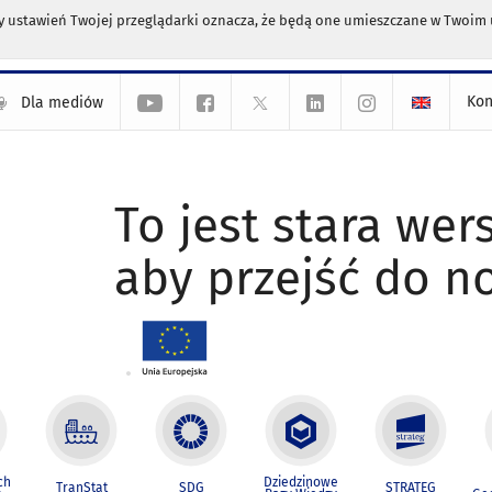
any ustawień Twojej przeglądarki oznacza, że będą one umieszczane w Twoi
Kon
Dla mediów
To jest stara wers
aby przejść do n
ch
Dziedzinowe
TranStat
SDG
STRATEG