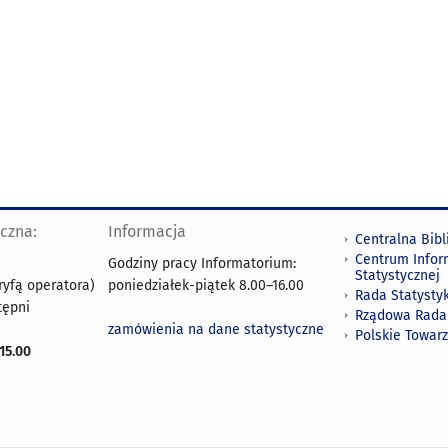
yczna:
Informacja
Centralna Bibl
Centrum Infor
Godziny pracy Informatorium:
Statystycznej
ryfą operatora)
poniedziałek-piątek 8.00
–
16.00
Rada Statystyk
tępni
Rządowa Rada
zamówienia na dane statystyczne
Polskie Towar
15.00