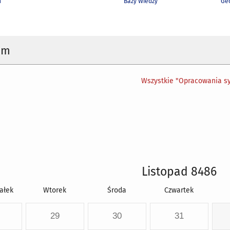
h
Bazy Wiedzy
Geo
um
Wszystkie "Opracowania sy
Listopad 8486
ałek
Wtorek
Środa
Czwartek
29
30
31