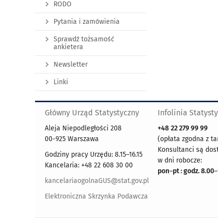
RODO
Pytania i zamówienia
Sprawdź tożsamość
ankietera
Newsletter
Linki
Główny Urząd Statystyczny
Infolinia Statyst
Aleja Niepodległości 208
+48
22 279 99 99
00-925 Warszawa
(opłata zgodna z ta
Konsultanci są dos
Godziny pracy Urzędu: 8.15–16.15
w dni robocze:
Kancelaria: +48 22 608 30 00
pon
–
pt : godz. 8.00
–
kancelariaogolnaGUS@stat.gov.pl
Elektroniczna Skrzynka Podawcza