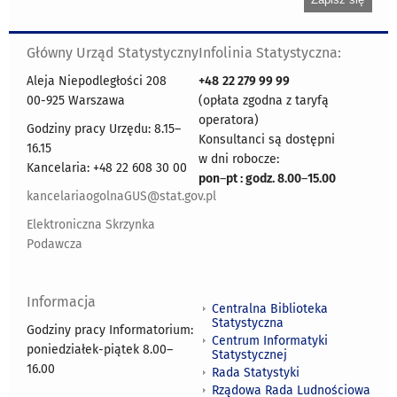
Główny Urząd Statystyczny
Infolinia Statystyczna:
Aleja Niepodległości 208
+48
22 279 99 99
00-925 Warszawa
(opłata zgodna z taryfą
operatora)
Godziny pracy Urzędu: 8.15–
Konsultanci są dostępni
16.15
w dni robocze:
Kancelaria: +48 22 608 30 00
pon
–
pt : godz. 8.00
–
15.00
kancelariaogolnaGUS@stat.gov.pl
Elektroniczna Skrzynka
Podawcza
Informacja
Centralna Biblioteka
Statystyczna
Godziny pracy Informatorium:
Centrum Informatyki
poniedziałek-piątek 8.00
–
Statystycznej
16.00
Rada Statystyki
Rządowa Rada Ludnościowa