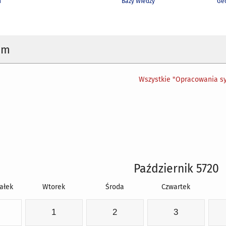
h
Bazy Wiedzy
Geo
um
Wszystkie "Opracowania sy
Październik 5720
ałek
Wtorek
Środa
Czwartek
1
2
3