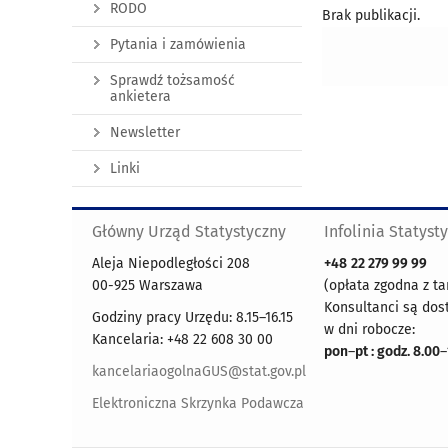
RODO
Brak publikacji.
Pytania i zamówienia
Sprawdź tożsamość
ankietera
Newsletter
Linki
Główny Urząd Statystyczny
Infolinia Statyst
Aleja Niepodległości 208
+48
22 279 99 99
00-925 Warszawa
(opłata zgodna z ta
Konsultanci są dos
Godziny pracy Urzędu: 8.15–16.15
w dni robocze:
Kancelaria: +48 22 608 30 00
pon
–
pt : godz. 8.00
–
kancelariaogolnaGUS@stat.gov.pl
Elektroniczna Skrzynka Podawcza