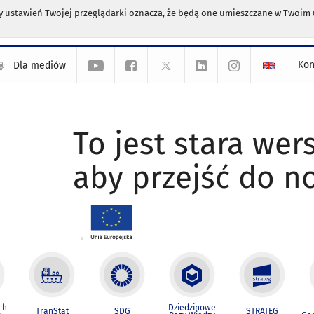
any ustawień Twojej przeglądarki oznacza, że będą one umieszczane w Twoi
Kon
Dla mediów
To jest stara wers
aby przejść do n
ch
Dziedzinowe
TranStat
SDG
STRATEG