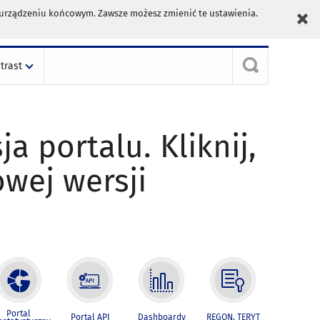
m urządzeniu końcowym. Zawsze możesz zmienić te ustawienia.
trast
ja portalu. Kliknij,
owej wersji
Portal
Portal API
Dashboardy
REGON, TERYT