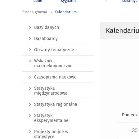
dane
sygnalne
Lokalnyc
Strona główna
Kalendarium
Bazy danych
Kalendari
Dashboardy
Obszary tematyczne
Wskaźniki
makroekonomiczne
Czasopisma naukowe
Statystyka
międzynarodowa
Statystyka regionalna
Poniedzi
Statystyki
eksperymentalne
30
Projekty unijne w
statystyce