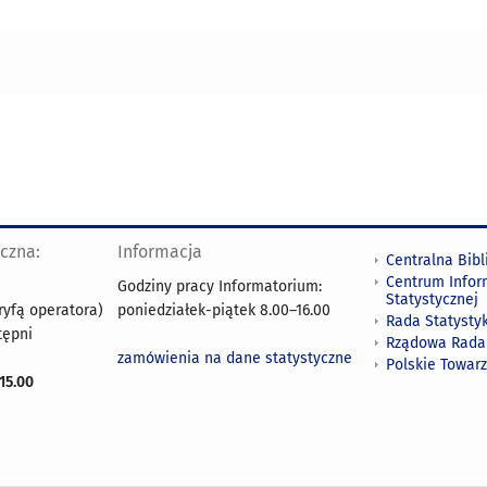
yczna:
Informacja
Centralna Bibl
Centrum Infor
Godziny pracy Informatorium:
Statystycznej
ryfą operatora)
poniedziałek-piątek 8.00
–
16.00
Rada Statystyk
tępni
Rządowa Rada
zamówienia na dane statystyczne
Polskie Towar
15.00