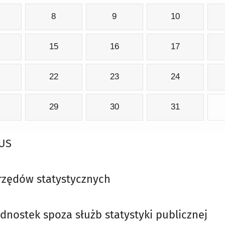
8
9
10
15
16
17
22
23
24
29
30
31
GUS
rzędów statystycznych
ednostek
spoza służb statystyki publicznej