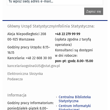
Główny Urząd Statystyczny
Infolinia Statystyczna:
Aleja Niepodległości 208
+48
22 279 99 99
00-925 Warszawa
(opłata zgodna z taryfą
operatora)
Godziny pracy Urzędu: 8.15–
Konsultanci są dostępni
16.15
w dni robocze:
Kancelaria: +48 22 608 30 00
pon
–
pt : godz. 8.00
–
15.00
kancelariaogolnaGUS@stat.gov.pl
Elektroniczna Skrzynka
Podawcza
Informacja
Centralna Biblioteka
Statystyczna
Godziny pracy Informatorium:
Centrum Informatyki
poniedziałek-piątek 8.00
–
Statystycznej