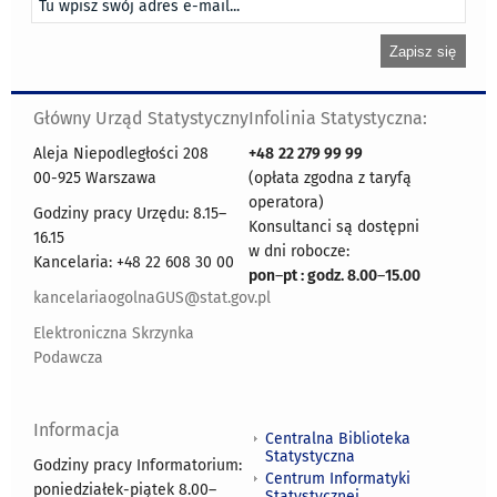
Główny Urząd Statystyczny
Infolinia Statystyczna:
Aleja Niepodległości 208
+48
22 279 99 99
00-925 Warszawa
(opłata zgodna z taryfą
operatora)
Godziny pracy Urzędu: 8.15–
Konsultanci są dostępni
16.15
w dni robocze:
Kancelaria: +48 22 608 30 00
pon
–
pt : godz. 8.00
–
15.00
kancelariaogolnaGUS@stat.gov.pl
Elektroniczna Skrzynka
Podawcza
Informacja
Centralna Biblioteka
Statystyczna
Godziny pracy Informatorium:
Centrum Informatyki
poniedziałek-piątek 8.00
–
Statystycznej